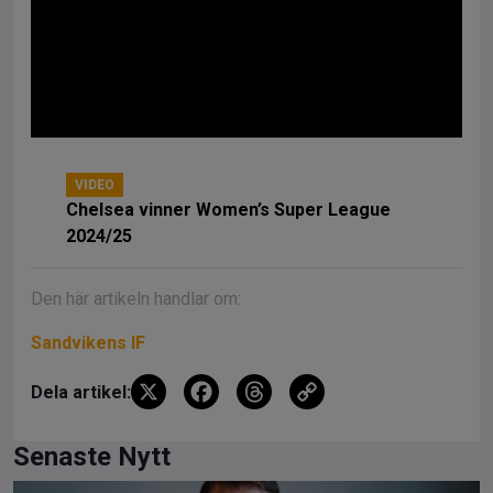
VIDEO
Chelsea vinner Women’s Super League
2024/25
Den här artikeln handlar om:
Sandvikens IF
X
F
T
C
Dela artikel:
a
hr
o
ce
e
py
Senaste Nytt