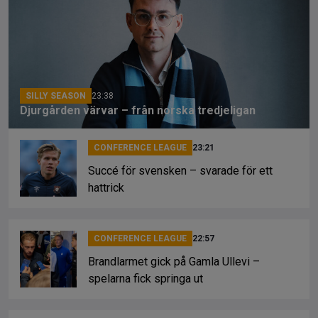
b
a
Li
o
d
n
o
s
k
k
SILLY SEASON
23:38
Djurgården värvar – från norska tredjeligan
CONFERENCE LEAGUE
23:21
Succé för svensken – svarade för ett
hattrick
CONFERENCE LEAGUE
22:57
Brandlarmet gick på Gamla Ullevi –
spelarna fick springa ut