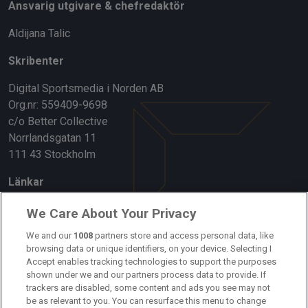
Ansvarig utgivare & chefredaktör
Aldijana Talic
Skribenter
Digital Sportsmedia i Norden AB
Org.nr: 559409-9698
c/o Better Collective
Norrlandsgatan 11
111 43 Stockholm
Länkar
Om oss
We Care About Your Privacy
We and our
1008
partners store and access personal data, like
Kontakta oss
browsing data or unique identifiers, on your device. Selecting I
Accept enables tracking technologies to support the purposes
Kundtjänst
shown under we and our partners process data to provide. If
trackers are disabled, some content and ads you see may not
Sponsor: Rekatochklart
be as relevant to you. You can resurface this menu to change