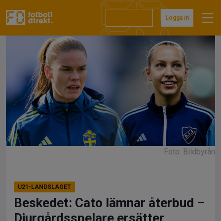
Hoppa
till
Prenumerera
Logga in
innehåll
Foto: Bildbyrån
U21-LANDSLAGET
Beskedet: Cato lämnar återbud –
Djurgårdsspelare ersätter