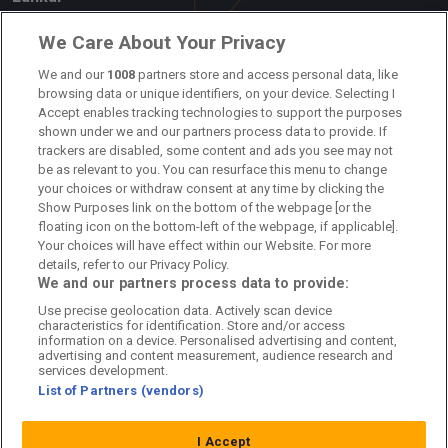
Om oss
We Care About Your Privacy
We and our
1008
partners store and access personal data, like
Kontakta oss
browsing data or unique identifiers, on your device. Selecting I
Accept enables tracking technologies to support the purposes
Kundtjänst
shown under we and our partners process data to provide. If
trackers are disabled, some content and ads you see may not
Sponsor: Rekatochklart
be as relevant to you. You can resurface this menu to change
your choices or withdraw consent at any time by clicking the
Annonsera på Fotbolldirekt
Show Purposes link on the bottom of the webpage [or the
floating icon on the bottom-left of the webpage, if applicable].
Redaktionell policy
Your choices will have effect within our Website. For more
details, refer to our Privacy Policy.
Personuppgiftspolicy
We and our partners process data to provide:
Use precise geolocation data. Actively scan device
Cookiepolicy
characteristics for identification. Store and/or access
information on a device. Personalised advertising and content,
Arkiv
advertising and content measurement, audience research and
services development.
List of Partners (vendors)
I Accept