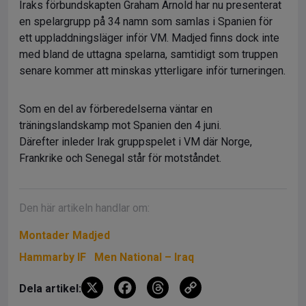
Iraks förbundskapten Graham Arnold har nu presenterat
en spelargrupp på 34 namn som samlas i Spanien för
ett uppladdningsläger inför VM. Madjed finns dock inte
med bland de uttagna spelarna, samtidigt som truppen
senare kommer att minskas ytterligare inför turneringen.
Som en del av förberedelserna väntar en
träningslandskamp mot Spanien den 4 juni.
Därefter inleder Irak gruppspelet i VM där Norge,
Frankrike och Senegal står för motståndet.
Den här artikeln handlar om:
Montader Madjed
Hammarby IF
Men National – Iraq
X
F
T
C
Dela artikel: