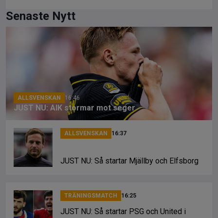
a
hr
o
ce
e
py
Senaste Nytt
b
a
Li
o
d
n
o
s
k
k
ALLSVENSKAN
16:46
JUST NU: AIK stormar mot seger
ALLSVENSKAN
16:37
JUST NU: Så startar Mjällby och Elfsborg
TRÄNINGSMATCH
16:25
JUST NU: Så startar PSG och United i