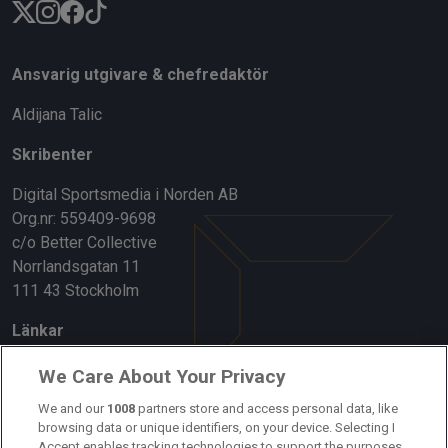
Ansvarig utgivare & chefredaktör
Aldijana Talic
Skribenter
Digital Sportsmedia i Norden AB
Org.nr: 559409-9698
c/o Better Collective
Norrlandsgatan 11
111 43 Stockholm
Länkar
Om oss
We Care About Your Privacy
We and our
1008
partners store and access personal data, like
Kontakta oss
browsing data or unique identifiers, on your device. Selecting I
Accept enables tracking technologies to support the purposes