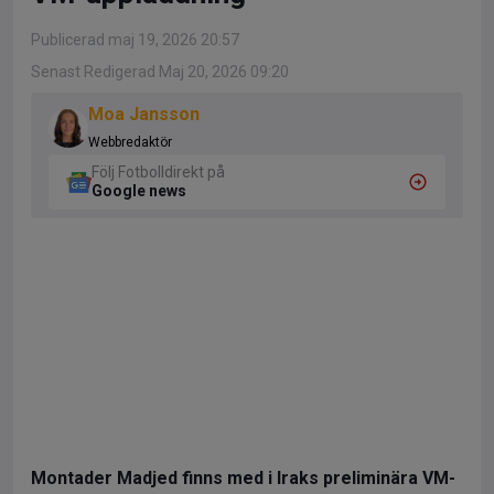
Publicerad maj 19, 2026 20:57
Senast Redigerad Maj 20, 2026 09:20
Moa Jansson
Webbredaktör
Följ Fotbolldirekt på
Google news
Montader Madjed finns med i Iraks preliminära VM-