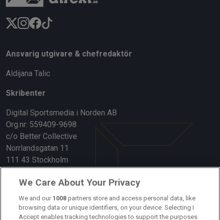
Ansvarig utgivare & chefredaktör
Aldijana Talic
Skribenter
Digital Sportsmedia i Norden AB
Org.nr: 559409-9698
c/o Better Collective
Norrlandsgatan 11
111 43 Stockholm
Länkar
We Care About Your Privacy
Om oss
We and our
1008
partners store and access personal data, like
browsing data or unique identifiers, on your device. Selecting I
Accept enables tracking technologies to support the purposes
Kontakta oss