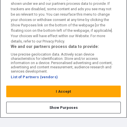
shown under we and our partners process data to provide. If
trackers are disabled, some content and ads you see may not
Kundtjänst
be as relevant to you. You can resurface this menu to change
your choices or withdraw consent at any time by clicking the
Sponsor: Rekatochklart
Show Purposes link on the bottom of the webpage [or the
floating icon on the bottom-left of the webpage, if applicable].
Annonsera på Fotbolldirekt
Your choices will have effect within our Website. For more
details, refer to our Privacy Policy.
Redaktionell policy
We and our partners process data to provide:
Use precise geolocation data. Actively scan device
Personuppgiftspolicy
characteristics for identification. Store and/or access
information on a device. Personalised advertising and content,
Cookiepolicy
advertising and content measurement, audience research and
services development.
List of Partners (vendors)
Arkiv
I Accept
Show Purposes