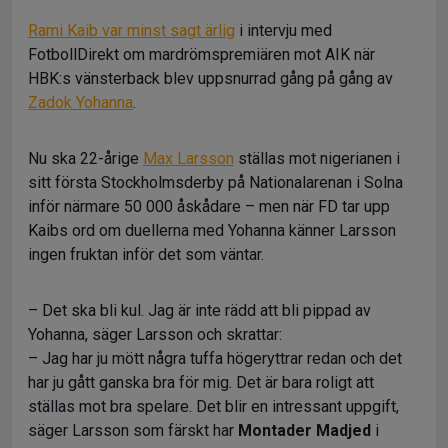
Rami Kaib var minst sagt ärlig
i intervju med
FotbollDirekt om mardrömspremiären mot AIK när
HBK:s vänsterback blev uppsnurrad gång på gång av
Zadok Yohanna
.
Nu ska 22-årige
Max Larsson
ställas mot nigerianen i
sitt första Stockholmsderby på Nationalarenan i Solna
inför närmare 50 000 åskådare – men när FD tar upp
Kaibs ord om duellerna med Yohanna känner Larsson
ingen fruktan inför det som väntar.
– Det ska bli kul. Jag är inte rädd att bli pippad av
Yohanna, säger Larsson och skrattar:
– Jag har ju mött några tuffa högeryttrar redan och det
har ju gått ganska bra för mig. Det är bara roligt att
ställas mot bra spelare. Det blir en intressant uppgift,
säger Larsson som färskt har
Montader Madjed
i