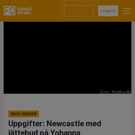
Hoppa
till
Prenumerera
Logga in
innehåll
Foto: Bildbyrån
SILLY SEASON
Uppgifter: Newcastle med
jättebud på Yohanna