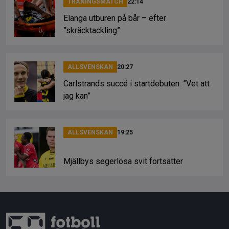
TRÄNINGSMATCH
22:14
Elanga utburen på bår – efter
”skräcktackling”
ALLSVENSKAN
20:27
Carlstrands succé i startdebuten: ”Vet att
jag kan”
ALLSVENSKAN
19:25
Mjällbys segerlösa svit fortsätter