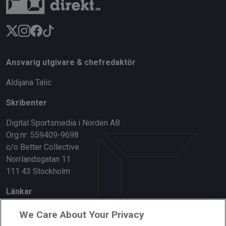
Ansvarig utgivare & chefredaktör
Aldijana Talic
Skribenter
Digital Sportsmedia i Norden AB
Org.nr: 559409-9698
c/o Better Collective
Norrlandsgatan 11
111 43 Stockholm
Länkar
Om oss
We Care About Your Privacy