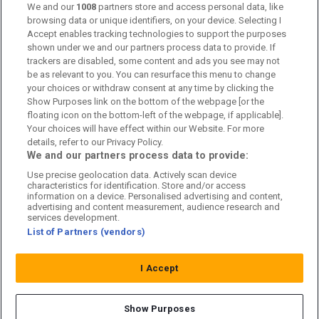
Kontakta oss
We and our
1008
partners store and access personal data, like
browsing data or unique identifiers, on your device. Selecting I
Accept enables tracking technologies to support the purposes
Kundtjänst
shown under we and our partners process data to provide. If
trackers are disabled, some content and ads you see may not
Sponsor: Rekatochklart
be as relevant to you. You can resurface this menu to change
your choices or withdraw consent at any time by clicking the
Annonsera på Fotbolldirekt
Show Purposes link on the bottom of the webpage [or the
floating icon on the bottom-left of the webpage, if applicable].
Redaktionell policy
Your choices will have effect within our Website. For more
details, refer to our Privacy Policy.
Personuppgiftspolicy
We and our partners process data to provide:
Use precise geolocation data. Actively scan device
Cookiepolicy
characteristics for identification. Store and/or access
information on a device. Personalised advertising and content,
Arkiv
advertising and content measurement, audience research and
services development.
List of Partners (vendors)
I Accept
Show Purposes