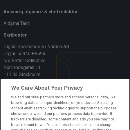
Ansvarig utgivare & chefredaktör
Aldijana Talic
Skribenter
Digital Sportsmedia i Norden AB
Org.nr: 559409-9698
c/o Better Collective
Norrlandsgatan 11
111 43 Stockholm
Länkar
We Care About Your Privacy
Om oss
We and our
1008
partners store and access personal data, like
browsing data or unique identifiers, on your device. Selecting I
Accept enables tracking technologies to support the purposes
Kontakta oss
shown under we and our partners process data to provide. If
trackers are disabled, some content and ads you see may not
Kundtjänst
be as relevant to you. You can resurface this menu to change