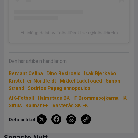
Ett inlägg delat av FotbollDirekt.se (@fotbolldirekt)
Den här artikeln handlar om:
Bersant Celina
Dino Besirovic
Isak Bjerkebo
Kristoffer Nordfeldt
Mikkel Ladefoged
Simon
Strand
Sotirios Papagiannopoulos
AIK-Fotboll
Halmstads BK
IF Brommapojkarna
IK
Sirius
Kalmar FF
Västerås SK FK
X
F
T
C
Dela artikel:
a
hr
o
Senaste Nytt