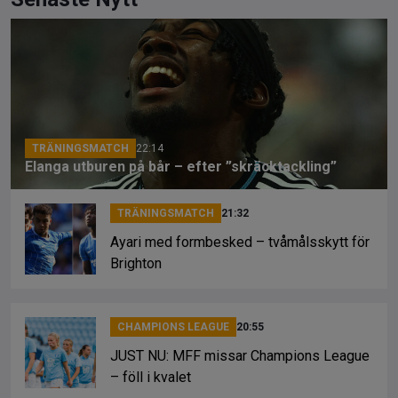
ce
e
py
b
a
Li
o
d
n
o
s
k
k
TRÄNINGSMATCH
22:14
Elanga utburen på bår – efter ”skräcktackling”
TRÄNINGSMATCH
21:32
Ayari med formbesked – tvåmålsskytt för
Brighton
CHAMPIONS LEAGUE
20:55
JUST NU: MFF missar Champions League
– föll i kvalet