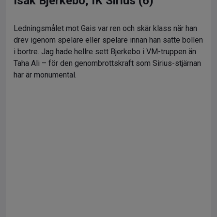
Isak Bjerkebo, IK Sirius (6)
Ledningsmålet mot Gais var ren och skär klass när han
drev igenom spelare eller spelare innan han satte bollen
i bortre. Jag hade hellre sett Bjerkebo i VM-truppen än
Taha Ali – för den genombrottskraft som Sirius-stjärnan
har är monumental.