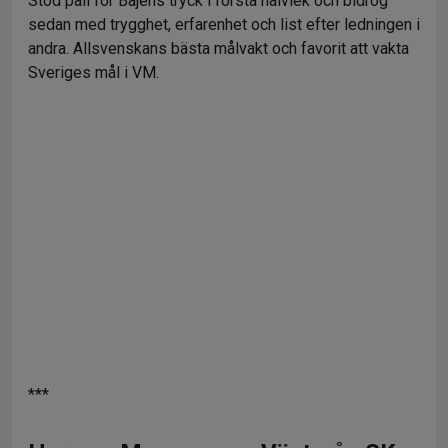
Stod pall för Bajens tryck i första halvlek och bidrog
sedan med trygghet, erfarenhet och list efter ledningen i
andra. Allsvenskans bästa målvakt och favorit att vakta
Sveriges mål i VM.
***