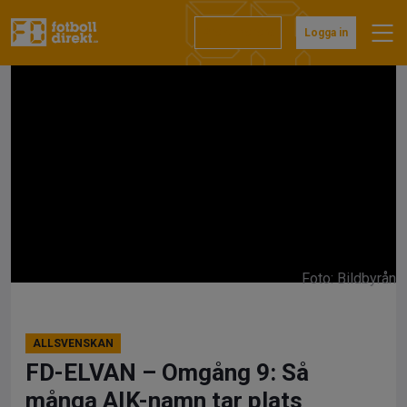
Hoppa
till
Prenumerera
Logga in
innehåll
Foto: Bildbyrån
ALLSVENSKAN
FD-ELVAN – Omgång 9: Så
många AIK-namn tar plats