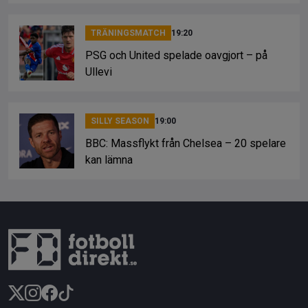
TRÄNINGSMATCH
19:20
PSG och United spelade oavgjort – på
Ullevi
SILLY SEASON
19:00
BBC: Massflykt från Chelsea – 20 spelare
kan lämna