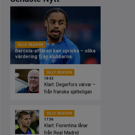
SILLY SEASON
19:49
Barcola-affären kan spricka – olika
värdering från klubbarna
SILLY SEASON
18:42
Klart: Degerfors värvar –
från franska sjätteligan
SILLY SEASON
17:56
Klart: Fiorentina lånar
från Real Madrid