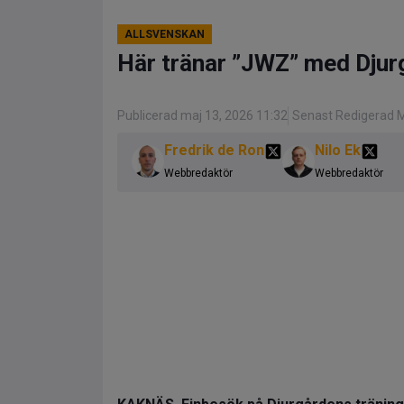
ALLSVENSKAN
Här tränar ”JWZ” med Djur
Publicerad maj 13, 2026 11:32
Senast Redigerad M
Fredrik de Ron
Nilo Ek
Webbredaktör
Webbredaktör