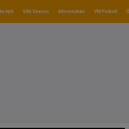
e nytt
Silly Season
Allsvenskan
VM Fotboll
Ö