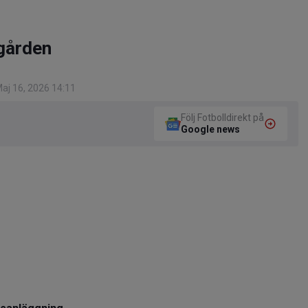
gården
aj 16, 2026 14:11
Följ Fotbolldirekt på
Google news