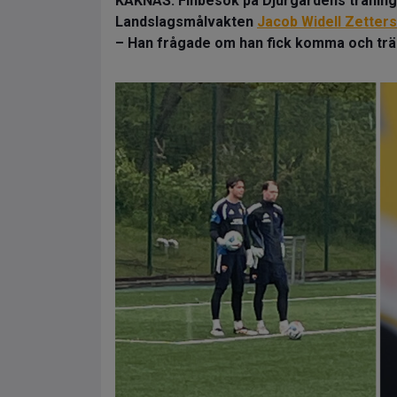
KAKNÄS. Finbesök på Djurgårdens träning
Landslagsmålvakten
Jacob Widell Zetter
– Han frågade om han fick komma och träna,