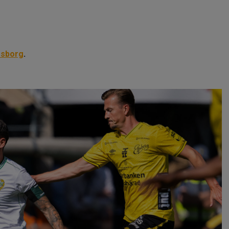
fsborg
.