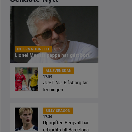
INTERNATIONELLT
18:19
Lionel Messis pappa har gått bort
ALLSVENSKAN
17:59
JUST NU: Elfsborg tar
ledningen
SILLY SEASON
17:36
Uppgifter: Bergvall har
erbjudits till Barcelona