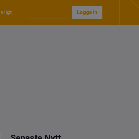
vrigt
Prenumerera
Logga in
Senaste Nytt