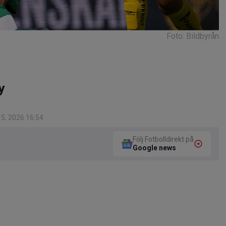
Foto: Bildbyrån
y
 5, 2026 16:54
Följ Fotbolldirekt på
Google news