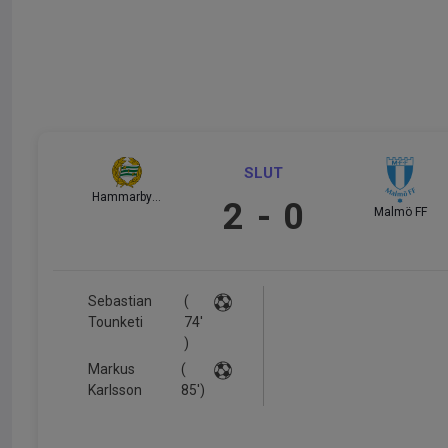
SLUT
Hammarby IF
2
-
0
Malmö FF
Sebastian
(
Tounketi
74'
)
Markus
(
Karlsson
85')