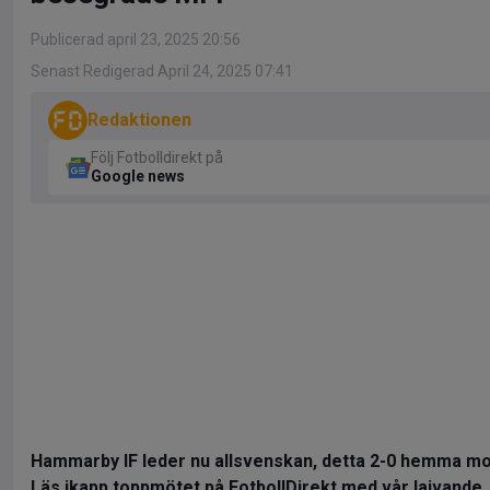
Publicerad april 23, 2025 20:56
Senast Redigerad April 24, 2025 07:41
Redaktionen
Följ Fotbolldirekt på
Google news
Hammarby IF leder nu allsvenskan, detta 2-0 hemma mo
Läs ikapp toppmötet på FotbollDirekt med vår lajvande