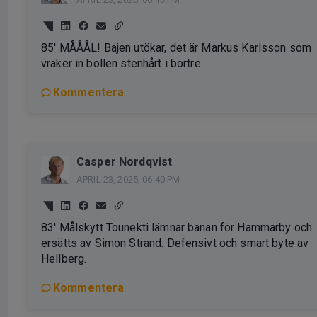
85' MÅÅÅL! Bajen utökar, det är Markus Karlsson som
vräker in bollen stenhårt i bortre
Kommentera
Casper Nordqvist
APRIL 23, 2025, 06:40 PM
83' Målskytt Tounekti lämnar banan för Hammarby och
ersätts av Simon Strand. Defensivt och smart byte av
Hellberg.
Kommentera