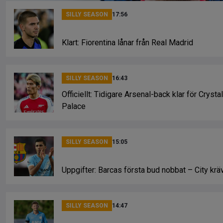
SILLY SEASON
17:56
Klart: Fiorentina lånar från Real Madrid
SILLY SEASON
16:43
Officiellt: Tidigare Arsenal-back klar för Crystal
Palace
SILLY SEASON
15:05
Uppgifter: Barcas första bud nobbat – City krä
SILLY SEASON
14:47