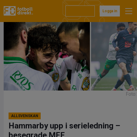
Hoppa
till
Prenumerera
Logga in
innehåll
Foto:
ALLSVENSKAN
Hammarby upp i serieledning –
besegrade MFF