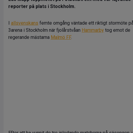
reporter på plats i Stockholm.
I
allsvenskans
femte omgång väntade ett riktigt stormöte p
3arena i Stockholm när fjolårstvåan
Hammarby
tog emot de
regerande mästarna
Malmö FF
.
Efter att ha vunnit de tre inledande matcherna på säsongen, u