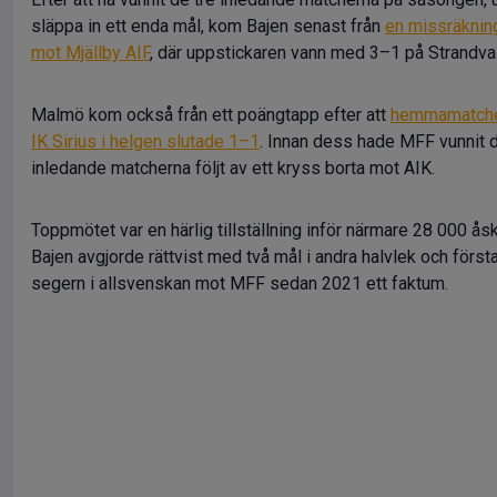
släppa in ett enda mål, kom Bajen senast från
en missräknin
mot Mjällby AIF
, där uppstickaren vann med 3–1 på Strandval
Malmö kom också från ett poängtapp efter att
hemmamatch
IK Sirius i helgen slutade 1–1
. Innan dess hade MFF vunnit 
inledande matcherna följt av ett kryss borta mot AIK.
Toppmötet var en härlig tillställning inför närmare 28 000 ås
Bajen avgjorde rättvist med två mål i andra halvlek och först
segern i allsvenskan mot MFF sedan 2021 ett faktum.