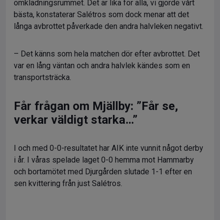
omklädningsrummet. Det är lika för alla, vi gjorde vårt
bästa, konstaterar Salétros som dock menar att det
långa avbrottet påverkade den andra halvleken negativt.
– Det känns som hela matchen dör efter avbrottet. Det
var en lång väntan och andra halvlek kändes som en
transportsträcka.
Får frågan om Mjällby: ”Får se,
verkar väldigt starka…”
I och med 0-0-resultatet har AIK inte vunnit något derby
i år. I våras spelade laget 0-0 hemma mot Hammarby
och bortamötet med Djurgården slutade 1-1 efter en
sen kvittering från just Salétros.