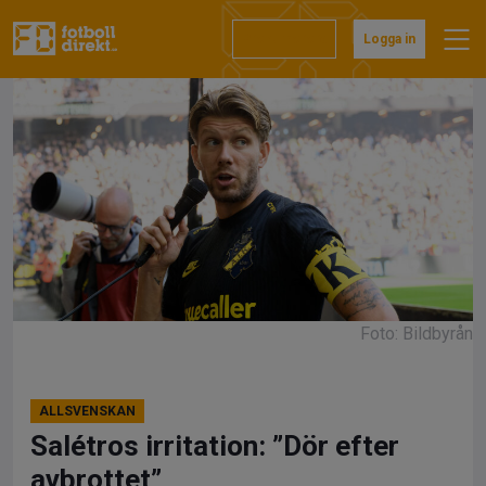
Hoppa
till
Prenumerera
Logga in
innehåll
Foto: Bildbyrån
ALLSVENSKAN
Salétros irritation: ”Dör efter
avbrottet”