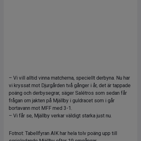
– Vi vill alltid vinna matcherna, speciellt derbyna. Nu har
vi kryssat mot Djurgården två gånger i år, det är tappade
poäng och derbysegrar, säger Salétros som sedan får
frågan om jakten på Mjällby i guldracet som i går
bortavann mot MFF med 3-1.
– Vi får se, Mjällby verkar väldigt starka just nu.
Fotnot: Tabellfyran AIK har hela tolv poäng upp till
serieledande Mjällby efter 19 omgångar.