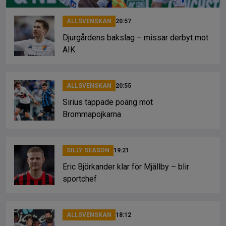
ALLSVENSKAN
20:57
Djurgårdens bakslag – missar derbyt mot
AIK
ALLSVENSKAN
20:55
Sirius tappade poäng mot
Brommapojkarna
SILLY SEASON
19:21
Eric Björkander klar för Mjällby – blir
sportchef
ALLSVENSKAN
18:12