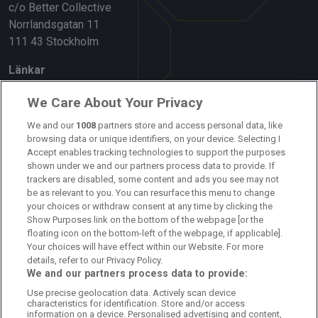
c/o Better Collective
Norrlandsgatan 11
111 43 Stockholm
Länkar
Om oss
We Care About Your Privacy
Kontakta oss
We and our
1008
partners store and access personal data, like
browsing data or unique identifiers, on your device. Selecting I
Accept enables tracking technologies to support the purposes
Kundtjänst
shown under we and our partners process data to provide. If
trackers are disabled, some content and ads you see may not
Sponsor: Rekatochklart
be as relevant to you. You can resurface this menu to change
your choices or withdraw consent at any time by clicking the
Annonsera på Fotbolldirekt
Show Purposes link on the bottom of the webpage [or the
floating icon on the bottom-left of the webpage, if applicable].
Redaktionell policy
Your choices will have effect within our Website. For more
details, refer to our Privacy Policy.
Personuppgiftspolicy
We and our partners process data to provide:
Use precise geolocation data. Actively scan device
Cookiepolicy
characteristics for identification. Store and/or access
information on a device. Personalised advertising and content,