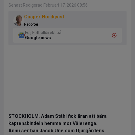
Senast Redigerad Februari 17, 2026 08:56
Casper Nordqvist
Reporter
Följ Fotbolldirekt på
Google news
STOCKHOLM. Adam Ståhl fick äran att bära
kaptensbindeln hemma mot Vålerenga.
Ännu ser han Jacob Une som Djurgårdens