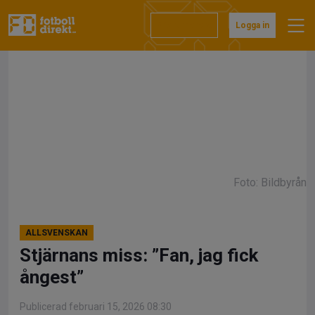
Hoppa
till
Prenumerera
Logga in
innehåll
Foto: Bildbyrån
ALLSVENSKAN
Stjärnans miss: ”Fan, jag fick
ångest”
Publicerad februari 15, 2026 08:30