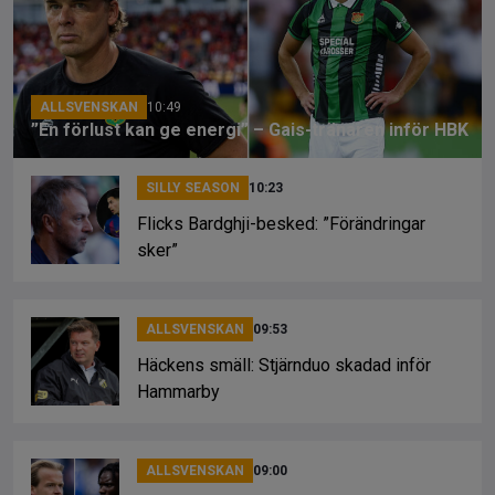
o
s
k
k
ALLSVENSKAN
10:49
”En förlust kan ge energi” – Gais-tränaren inför HBK
SILLY SEASON
10:23
Flicks Bardghji-besked: ”Förändringar
sker”
ALLSVENSKAN
09:53
Häckens smäll: Stjärnduo skadad inför
Hammarby
ALLSVENSKAN
09:00