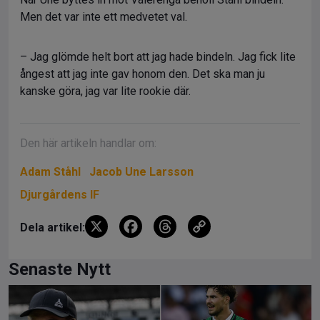
Men det var inte ett medvetet val.
– Jag glömde helt bort att jag hade bindeln. Jag fick lite
ångest att jag inte gav honom den. Det ska man ju
kanske göra, jag var lite rookie där.
Den här artikeln handlar om:
Adam Ståhl
Jacob Une Larsson
Djurgårdens IF
X
F
T
C
Dela artikel:
a
hr
o
ce
e
py
Senaste Nytt
b
a
Li
o
d
n