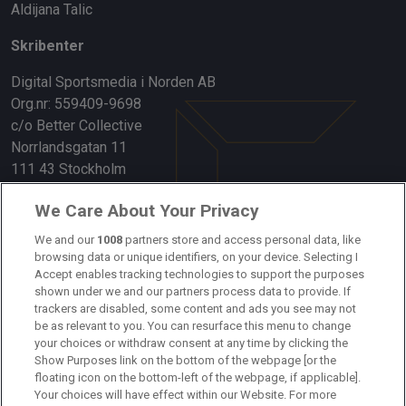
Aldijana Talic
Skribenter
Digital Sportsmedia i Norden AB
Org.nr: 559409-9698
c/o Better Collective
Norrlandsgatan 11
111 43 Stockholm
Länkar
We Care About Your Privacy
We and our
1008
partners store and access personal data, like
Om oss
browsing data or unique identifiers, on your device. Selecting I
Accept enables tracking technologies to support the purposes
Kontakta oss
shown under we and our partners process data to provide. If
trackers are disabled, some content and ads you see may not
Kundtjänst
be as relevant to you. You can resurface this menu to change
your choices or withdraw consent at any time by clicking the
Sponsor: Rekatochklart
Show Purposes link on the bottom of the webpage [or the
floating icon on the bottom-left of the webpage, if applicable].
Annonsera på Fotbolldirekt
Your choices will have effect within our Website. For more