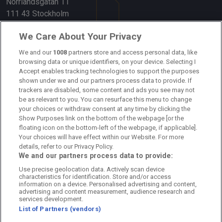
Norrlandsgatan 11
111 43 Stockholm
Länkar
We Care About Your Privacy
Om oss
We and our
1008
partners store and access personal data, like
browsing data or unique identifiers, on your device. Selecting I
Accept enables tracking technologies to support the purposes
Kontakta oss
shown under we and our partners process data to provide. If
trackers are disabled, some content and ads you see may not
Kundtjänst
be as relevant to you. You can resurface this menu to change
your choices or withdraw consent at any time by clicking the
Sponsor: Rekatochklart
Show Purposes link on the bottom of the webpage [or the
floating icon on the bottom-left of the webpage, if applicable].
Annonsera på Fotbolldirekt
Your choices will have effect within our Website. For more
details, refer to our Privacy Policy.
Redaktionell policy
We and our partners process data to provide:
Use precise geolocation data. Actively scan device
Personuppgiftspolicy
characteristics for identification. Store and/or access
information on a device. Personalised advertising and content,
Cookiepolicy
advertising and content measurement, audience research and
services development.
List of Partners (vendors)
Arkiv