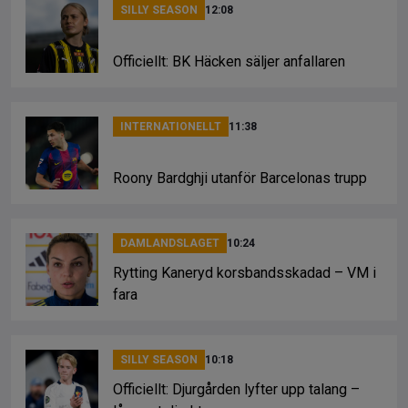
SILLY SEASON
12:08
Officiellt: BK Häcken säljer anfallaren
INTERNATIONELLT
11:38
Roony Bardghji utanför Barcelonas trupp
DAMLANDSLAGET
10:24
Rytting Kaneryd korsbandsskadad – VM i
fara
SILLY SEASON
10:18
Officiellt: Djurgården lyfter upp talang –