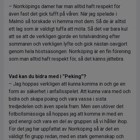
– Norrköpings damer har man alltid haft respekt för
även fast det gick tufft på våren. När jag spelade i
Malmö så torskade vi hemma mot dem. Så de är alltid
ett lag som är väldigt tuffa att möta. Så det var bara kul
att se att de verkligen gjorde en totalvändning efter
sommaren och verkligen lyfte och gick nästan oavgjort
genom hela höstsäsongen. Norrköping är en fin förening
som man alltid haft respekt för, så det känns jättebra.
Vad kan du bidra med i ”Peking”?
– Jag hoppas verkligen att kunna komma in och ge en
form av säkerhet i anfallsspelet. Att kunna vara med och
bidra och skapa poäng och vara vassa i sista
tredjedelen och även spela fram. Men sen utöver det
fotbollsmässiga så hoppas jag att komma in med en
god energi och vara en del av gruppen så vi håller ihop.
För det jag har uppfattat av Norrköping så är det en
väldigt fin grupp redan, med en stark gemenskap och