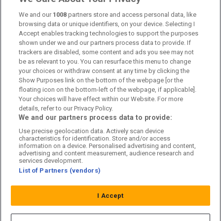
Om oss
We and our
1008
partners store and access personal data, like
browsing data or unique identifiers, on your device. Selecting I
Accept enables tracking technologies to support the purposes
Kontakta oss
shown under we and our partners process data to provide. If
trackers are disabled, some content and ads you see may not
Kundtjänst
be as relevant to you. You can resurface this menu to change
your choices or withdraw consent at any time by clicking the
Sponsor: Rekatochklart
Show Purposes link on the bottom of the webpage [or the
floating icon on the bottom-left of the webpage, if applicable].
Annonsera på Fotbolldirekt
Your choices will have effect within our Website. For more
details, refer to our Privacy Policy.
Redaktionell policy
We and our partners process data to provide:
Use precise geolocation data. Actively scan device
Personuppgiftspolicy
characteristics for identification. Store and/or access
information on a device. Personalised advertising and content,
Cookiepolicy
advertising and content measurement, audience research and
services development.
List of Partners (vendors)
Arkiv
I Accept