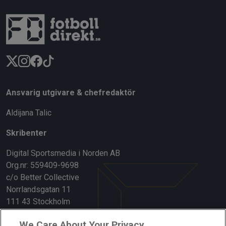
Ansvarig utgivare & chefredaktör
Aldijana Talic
Skribenter
Digital Sportsmedia i Norden AB
Org.nr: 559409-9698
c/o Better Collective
Norrlandsgatan 11
111 43 Stockholm
Länkar
We Care About Your Privacy