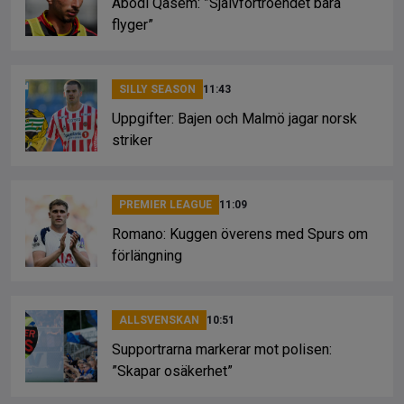
Abodi Qasem: ”Självförtroendet bara
flyger”
SILLY SEASON
11:43
Uppgifter: Bajen och Malmö jagar norsk
striker
PREMIER LEAGUE
11:09
Romano: Kuggen överens med Spurs om
förlängning
ALLSVENSKAN
10:51
Supportrarna markerar mot polisen:
”Skapar osäkerhet”