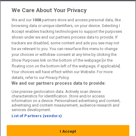
Länkar
We Care About Your Privacy
We and our
1008
partners store and access personal data, like
Om oss
browsing data or unique identifiers, on your device. Selecting I
Accept enables tracking technologies to support the purposes
Kontakta oss
shown under we and our partners process data to provide. If
trackers are disabled, some content and ads you see may not
Kundtjänst
be as relevant to you. You can resurface this menu to change
your choices or withdraw consent at any time by clicking the
Sponsor: Rekatochklart
Show Purposes link on the bottom of the webpage [or the
floating icon on the bottom-left of the webpage, if applicable].
Annonsera på Fotbolldirekt
Your choices will have effect within our Website. For more
details, refer to our Privacy Policy.
Redaktionell policy
We and our partners process data to provide:
Use precise geolocation data. Actively scan device
Personuppgiftspolicy
characteristics for identification. Store and/or access
information on a device. Personalised advertising and content,
Cookiepolicy
advertising and content measurement, audience research and
services development.
List of Partners (vendors)
Arkiv
I Accept