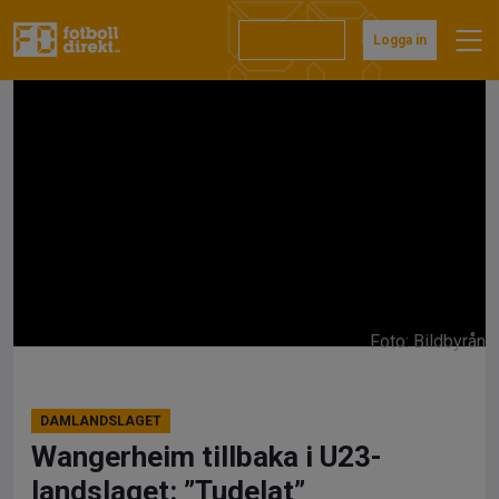
Hoppa
till
Prenumerera
Logga in
innehåll
Foto: Bildbyrån
DAMLANDSLAGET
Wangerheim tillbaka i U23-
landslaget: ”Tudelat”