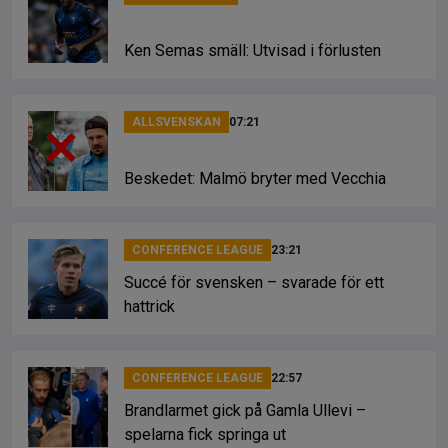
Ken Semas smäll: Utvisad i förlusten
ALLSVENSKAN
07:21
Beskedet: Malmö bryter med Vecchia
CONFERENCE LEAGUE
23:21
Succé för svensken – svarade för ett
hattrick
CONFERENCE LEAGUE
22:57
Brandlarmet gick på Gamla Ullevi –
spelarna fick springa ut