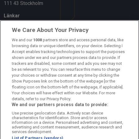
111 43 Stockholm
Länkar
Om oss
We Care About Your Privacy
Kontakta oss
We and our
1008
partners store and access personal data, like
browsing data or unique identifiers, on your device. Selecting I
Accept enables tracking technologies to support the purposes
Kundtjänst
shown under we and our partners process data to provide. If
trackers are disabled, some content and ads you see may not
Sponsor: Rekatochklart
be as relevant to you. You can resurface this menu to change
your choices or withdraw consent at any time by clicking the
Annonsera på Fotbolldirekt
Show Purposes link on the bottom of the webpage [or the
floating icon on the bottom-left of the webpage, if applicable].
Redaktionell policy
Your choices will have effect within our Website. For more
details, refer to our Privacy Policy.
Personuppgiftspolicy
We and our partners process data to provide:
Use precise geolocation data. Actively scan device
Cookiepolicy
characteristics for identification. Store and/or access
information on a device. Personalised advertising and content,
Arkiv
advertising and content measurement, audience research and
services development.
List of Partners (vendors)