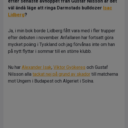
efter senaste avhoppet från Gustaf Nilsson är det
väl ändå läge att ringa Darmstads bulldozer
Isac
Lidberg
?
Ja, i min bok borde Lidberg fått vara med i fler trupper
efter debuten i november. Anfallaren har fortsatt göra
mycket poäng i Tyskland och jag förvånas inte om han
på nytt flyttar i sommar till en större klubb.
Nu har
Alexander Isak
,
Viktor Gyökeres
och Gustaf
Nilsson alla
tackat nej på grund av skador
till matcherna
mot Ungern i Budapest och Algeriet i Solna.