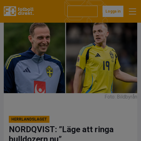
Hoppa
till
Prenumerera
Logga in
innehåll
Foto: Bildbyrån
HERRLANDSLAGET
NORDQVIST: ”Läge att ringa
bulldozern nu”