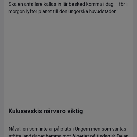
Ska en anfallare kallas in lär besked komma i dag – för i
morgon lyfter planet till den ungerska huvudstaden.
Kulusevskis närvaro viktig
Nåväl, en som inte är på plats i Ungern men som väntas
stötta landslaget hemma mot Algeriet på tisdag är Dejan