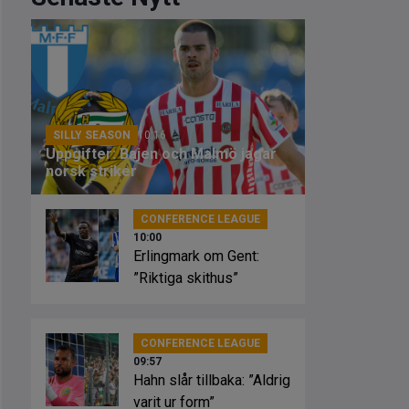
SILLY SEASON
10:16
Uppgifter: Bajen och Malmö jagar
norsk striker
CONFERENCE LEAGUE
10:00
Erlingmark om Gent:
”Riktiga skithus”
CONFERENCE LEAGUE
09:57
Hahn slår tillbaka: ”Aldrig
varit ur form”