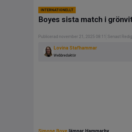
INTERNATIONELLT
Boyes sista match i grönvitt
Publicerad november 21, 2025 08:11
Senast Redi
Lovina Stafhammar
Webbredaktör
Simone Boye
lämnar Hammarby.