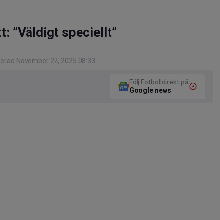
: ”Väldigt speciellt”
gerad November 22, 2025 08:33
Följ Fotbolldirekt på
Google news