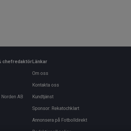
& chefredaktör
Länkar
Om oss
Kontakta oss
i Norden AB
Kundtjänst
Sponsor: Rekatochklart
Annonsera på Fotbolldirekt