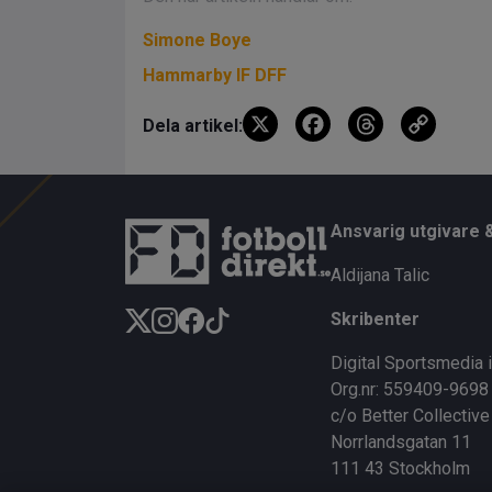
Simone Boye
Hammarby IF DFF
X
F
T
C
Dela artikel:
a
hr
o
ce
e
py
b
a
Li
Ansvarig utgivare 
o
d
n
Aldijana Talic
o
s
k
Skribenter
k
Digital Sportsmedia 
Org.nr: 559409-9698
c/o Better Collective
Norrlandsgatan 11
111 43 Stockholm