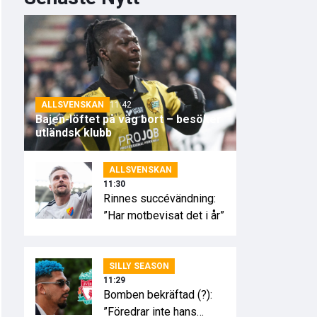
ALLSVENSKAN
11:42
Bajen-löftet på väg bort – besöker
utländsk klubb
ALLSVENSKAN
11:30
Rinnes succévändning:
”Har motbevisat det i år”
SILLY SEASON
11:29
Bomben bekräftad (?):
”Föredrar inte hans