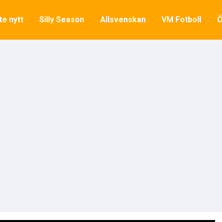
e nytt
Silly Season
Allsvenskan
VM Fotboll
Ö