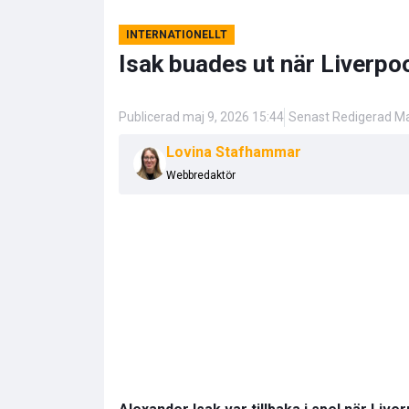
INTERNATIONELLT
Isak buades ut när Liverpo
Publicerad maj 9, 2026 15:44
Senast Redigerad Ma
Lovina Stafhammar
Webbredaktör