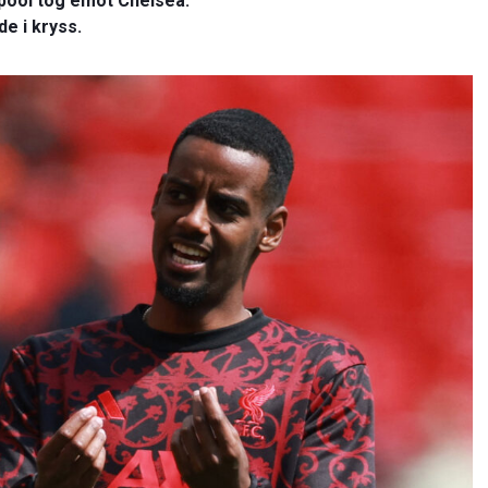
erpool tog emot Chelsea.
e i kryss.