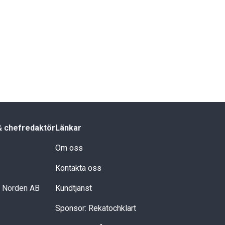
& chefredaktör
Länkar
Om oss
Kontakta oss
i Norden AB
Kundtjänst
Sponsor: Rekatochklart