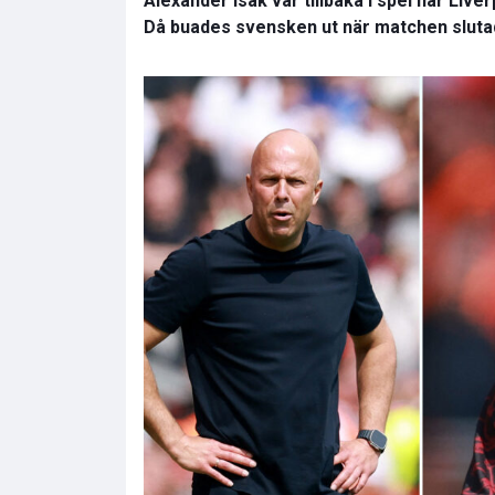
Alexander Isak var tillbaka i spel när Liv
Då buades svensken ut när matchen slutad