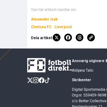
Den här artikeln handlar om:
Alexander Isak
Chelsea FC
Liverpool
X
F
T
C
Dela artikel:
a
hr
o
ce
e
py
b
a
Li
Ansvarig utgivare 
o
d
n
Aldijana Talic
o
s
k
Skribenter
k
Digital Sportsmedia 
Org.nr: 559409-9698
c/o Better Collective
Norrlandsgatan 11