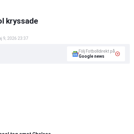
ol kryssade
j 9, 2026 23:37
Följ Fotbolldirekt på
Google news