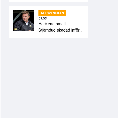
inför HBK
ALLSVENSKAN
09:53
Häckens smäll:
Stjärnduo skadad inför
Hammarby