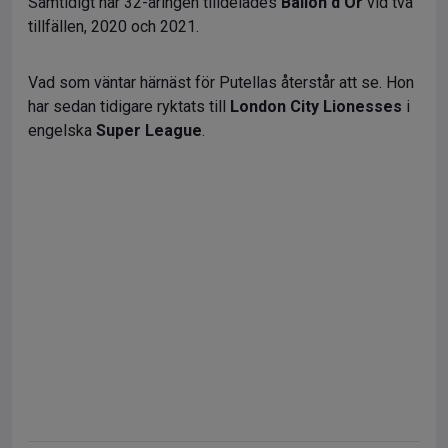
Samtidigt har 32-åringen tilldelades
Ballon d’Or
vid två
tillfällen, 2020 och 2021.
Vad som väntar härnäst för Putellas återstår att se. Hon
har sedan tidigare ryktats till
London City Lionesses
i
engelska
Super League
.