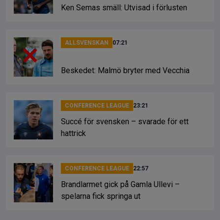
Ken Semas smäll: Utvisad i förlusten
ALLSVENSKAN
07:21
Beskedet: Malmö bryter med Vecchia
CONFERENCE LEAGUE
23:21
Succé för svensken – svarade för ett
hattrick
CONFERENCE LEAGUE
22:57
Brandlarmet gick på Gamla Ullevi –
spelarna fick springa ut