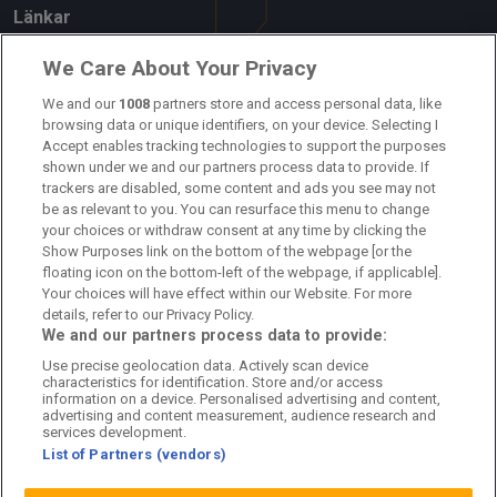
Länkar
Om oss
We Care About Your Privacy
Kontakta oss
We and our
1008
partners store and access personal data, like
browsing data or unique identifiers, on your device. Selecting I
Accept enables tracking technologies to support the purposes
Kundtjänst
shown under we and our partners process data to provide. If
trackers are disabled, some content and ads you see may not
Sponsor: Rekatochklart
be as relevant to you. You can resurface this menu to change
your choices or withdraw consent at any time by clicking the
Annonsera på Fotbolldirekt
Show Purposes link on the bottom of the webpage [or the
floating icon on the bottom-left of the webpage, if applicable].
Redaktionell policy
Your choices will have effect within our Website. For more
details, refer to our Privacy Policy.
Personuppgiftspolicy
We and our partners process data to provide:
Use precise geolocation data. Actively scan device
Cookiepolicy
characteristics for identification. Store and/or access
information on a device. Personalised advertising and content,
Arkiv
advertising and content measurement, audience research and
services development.
List of Partners (vendors)