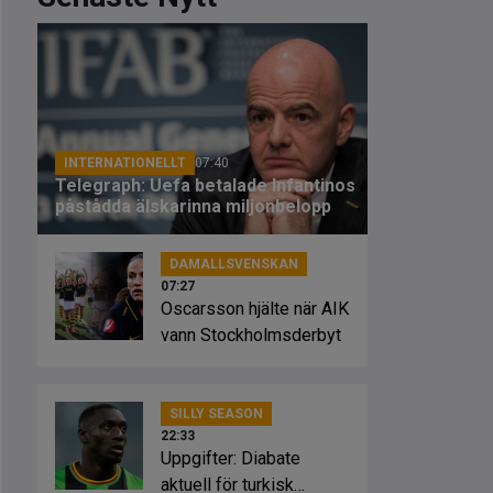
INTERNATIONELLT
07:40
Telegraph: Uefa betalade Infantinos
påstådda älskarinna miljonbelopp
DAMALLSVENSKAN
07:27
Oscarsson hjälte när AIK
vann Stockholmsderbyt
SILLY SEASON
22:33
Uppgifter: Diabate
aktuell för turkisk