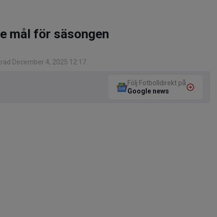
8:e mål för säsongen
rad December 4, 2025 12:17
Följ Fotbolldirekt på
Google news