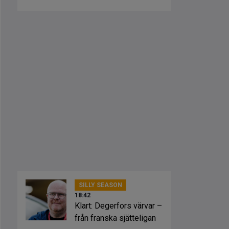
nykomling
SILLY SEASON
18:42
Klart: Degerfors värvar –
från franska sjätteligan