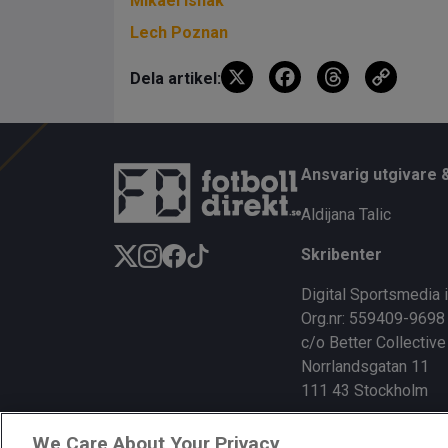
Mikael Ishak
Lech Poznan
X
F
T
C
Dela artikel:
a
hr
o
ce
e
py
b
a
Li
Ansvarig utgivare 
o
d
n
Aldijana Talic
o
s
k
Skribenter
k
Digital Sportsmedia 
Org.nr: 559409-9698
c/o Better Collective
Norrlandsgatan 11
111 43 Stockholm
We Care About Your Privacy