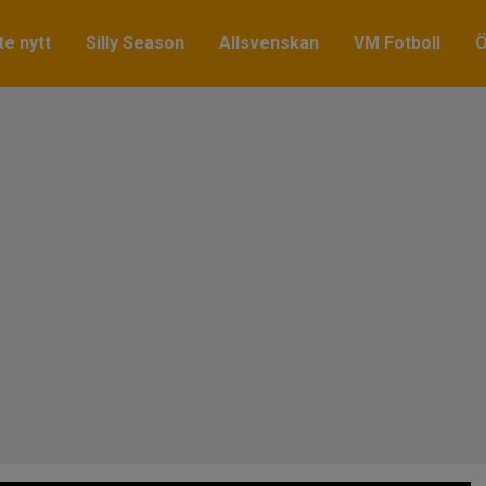
e nytt
Silly Season
Allsvenskan
VM Fotboll
Ö