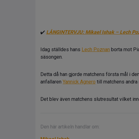
✔️
LÅNGINTERVJU: Mikael Ishak – Lech Pozn
Idag ställdes hans
Lech Poznan
borta mot Pia
säsongen.
Detta då han gjorde matchens första mål i de
anfallaren
Yannick Agnero
till matchens andra 
Det blev även matchens slutresultat vilket inneb
Den här artikeln handlar om: