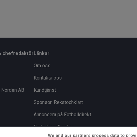
& chefredaktör
Länkar
Om oss
Kontakta oss
i Norden AB
Kundtjänst
Sponsor: Rekatochklart
Annonsera på Fotbolldirekt
Redaktionell policy
We and our partners process data to provi