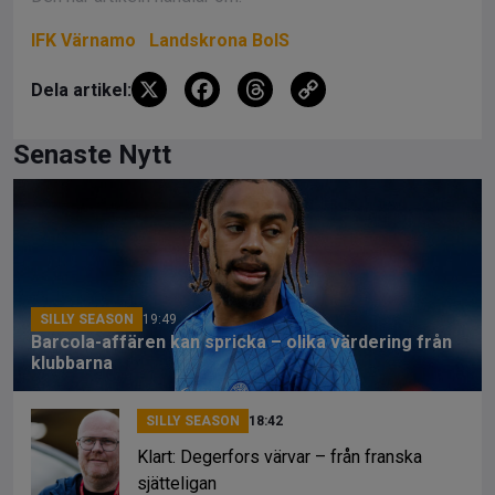
IFK Värnamo
Landskrona BoIS
X
F
T
C
Dela artikel:
a
hr
o
ce
e
py
Senaste Nytt
b
a
Li
o
d
n
o
s
k
k
SILLY SEASON
19:49
Barcola-affären kan spricka – olika värdering från
klubbarna
SILLY SEASON
18:42
Klart: Degerfors värvar – från franska
sjätteligan