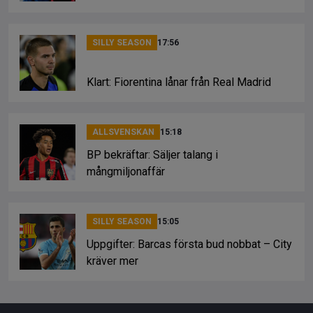
SILLY SEASON
17:56
Klart: Fiorentina lånar från Real Madrid
ALLSVENSKAN
15:18
BP bekräftar: Säljer talang i
mångmiljonaffär
SILLY SEASON
15:05
Uppgifter: Barcas första bud nobbat – City
kräver mer