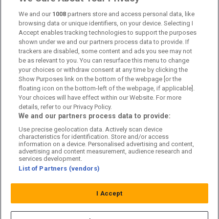
Om oss
We and our
1008
partners store and access personal data, like
browsing data or unique identifiers, on your device. Selecting I
Accept enables tracking technologies to support the purposes
Kontakta oss
shown under we and our partners process data to provide. If
trackers are disabled, some content and ads you see may not
Kundtjänst
be as relevant to you. You can resurface this menu to change
your choices or withdraw consent at any time by clicking the
Sponsor: Rekatochklart
Show Purposes link on the bottom of the webpage [or the
floating icon on the bottom-left of the webpage, if applicable].
Annonsera på Fotbolldirekt
Your choices will have effect within our Website. For more
details, refer to our Privacy Policy.
Redaktionell policy
We and our partners process data to provide:
Use precise geolocation data. Actively scan device
Personuppgiftspolicy
characteristics for identification. Store and/or access
information on a device. Personalised advertising and content,
Cookiepolicy
advertising and content measurement, audience research and
services development.
List of Partners (vendors)
Arkiv
I Accept