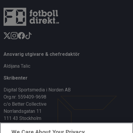
Ansvarig utgivare & chefredaktör
Aldijana Talic
Skribenter
Digital Sportsmedia i Norden AB
Org.nr: 559409-9698
c/o Better Collective
Norrlandsgatan 11
111 43 Stockholm
Länkar
We Care About Your Privacy