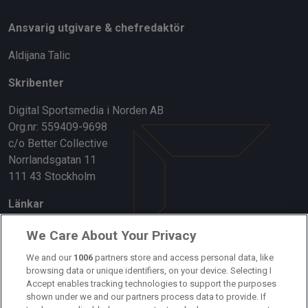
Ansvarig utgivare & chefredaktör
Aldijana Talic
Skribenter
Digital Sportsmedia i Norden AB
Org.nr: 559409-9698
c/o Better Collective
Norrlandsgatan 11
111 43 Stockholm
Länkar
Om oss
We Care About Your Privacy
Kontakta oss
We and our
1006
partners store and access personal data, like
browsing data or unique identifiers, on your device. Selecting I
Accept enables tracking technologies to support the purposes
Kundtjänst
shown under we and our partners process data to provide. If