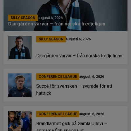
SILLY SEASON
augusti 6, 2026
Djurgården värvar – från norska tredjeligan
SILLY SEASON
augusti 6, 2026
Djurgården värvar – från norska tredjeligan
CONFERENCE LEAGUE
augusti 6, 2026
Succé för svensken – svarade för ett
hattrick
CONFERENCE LEAGUE
augusti 6, 2026
Brandlarmet gick på Gamla Ullevi –
spelarna fick springa ut