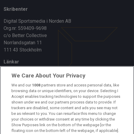
Skribenter
Digital Sportsmedia i Norden AB
Org.nr: 559409-9698
c/o Better Collective
Norrlandsgatan 11
111 43 Stockholm
Länkar
Om oss
We Care About Your Privacy
We and our
1008
partners store and access personal data, like
Kontakta oss
browsing data or unique identifiers, on your device. Selecting I
Accept enables tracking technologies to support the purposes
Kundtjänst
shown under we and our partners process data to provide. If
trackers are disabled, some content and ads you see may not
Sponsor: Rekatochklart
be as relevant to you. You can resurface this menu to change
your choices or withdraw consent at any time by clicking the
Annonsera på Fotbolldirekt
Show Purposes link on the bottom of the webpage [or the
floating icon on the bottom-left of the webpage, if applicable].
Redaktionell policy