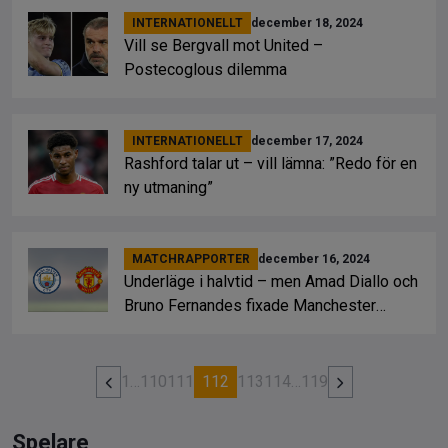
INTERNATIONELLT
december 18, 2024
Vill se Bergvall mot United –
Postecoglous dilemma
INTERNATIONELLT
december 17, 2024
Rashford talar ut – vill lämna: ”Redo för en
ny utmaning”
MATCHRAPPORTER
december 16, 2024
Underläge i halvtid – men Amad Diallo och
Bruno Fernandes fixade Manchester
Uniteds vändning
1
…
110
111
112
113
114
…
119
Spelare