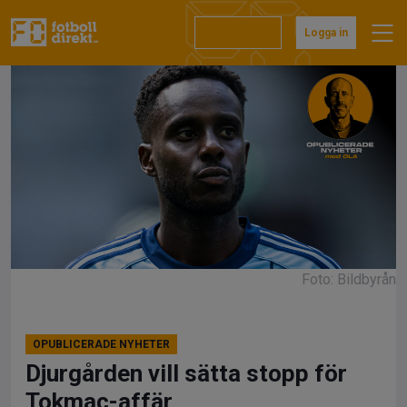
Hoppa
till
Prenumerera
Logga in
innehåll
Foto: Bildbyrån
OPUBLICERADE NYHETER
Djurgården vill sätta stopp för
Tokmac-affär