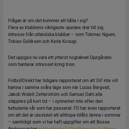
Frågan är om det kommer att hålla i sig?
Flera av klubbens viktigaste spelare drar till sig
intresse från utländska klubbar – som Tokmac Nguen,
Tobias Gulliksen och Keita Kosugi.
Det uppges nu vara ett ytterst nogräknat Djurgården
som hanterar intresset kring trion.
FotbollDirekt har tidigare rapporterat om att Dif inte vill
hamna i samma svåra läge som när Lucas Bergvall,
Jakob Widell Zetterström och Samuel Dahl alla
släpptes på kort tid – i synnerhet inte efter den
turbulenta vår som har passerat. FD har även rapporterat
om att det är uteslutet att allihopa tillåts lämna i sommar
– samtidigt som vi har haft uppgifter om att Bosse
Andersson har
nobbat bud på 50 miljoner för Gulliksen
.