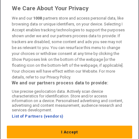
Aldijana Talic
We Care About Your Privacy
Skribenter
We and our
1008
partners store and access personal data, like
browsing data or unique identifiers, on your device. Selecting I
Digital Sportsmedia i Norden AB
Accept enables tracking technologies to support the purposes
Org.nr: 559409-9698
shown under we and our partners process data to provide. If
c/o Better Collective
trackers are disabled, some content and ads you see may not
Norrlandsgatan 11
be as relevant to you. You can resurface this menu to change
your choices or withdraw consent at any time by clicking the
111 43 Stockholm
Show Purposes link on the bottom of the webpage [or the
floating icon on the bottom-left of the webpage, if applicable].
Länkar
Your choices will have effect within our Website. For more
details, refer to our Privacy Policy.
Om oss
We and our partners process data to provide:
Use precise geolocation data. Actively scan device
Kontakta oss
characteristics for identification. Store and/or access
information on a device. Personalised advertising and content,
Kundtjänst
advertising and content measurement, audience research and
services development.
List of Partners (vendors)
Sponsor: Rekatochklart
Annonsera på Fotbolldirekt
I Accept