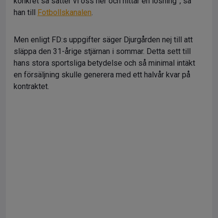
konkret så sätter vi oss ner och hittar en lösning”, sa
han till
Fotbollskanalen
.
Men enligt FD:s uppgifter säger Djurgården nej till att
släppa den 31-årige stjärnan i sommar. Detta sett till
hans stora sportsliga betydelse och så minimal intäkt
en försäljning skulle generera med ett halvår kvar på
kontraktet.