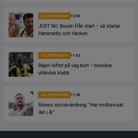
o
s
k
k
ALLSVENSKAN
13:45
LIVE: Hammarby – BK Häcken
TRÄNINGSMATCH
13:39
Bernardo Silva ur form: ”Stackars kille”
ALLSVENSKAN
13:04
JUST NU: Boudri från start – så startar
Hammarby och Häcken
ALLSVENSKAN
11:42