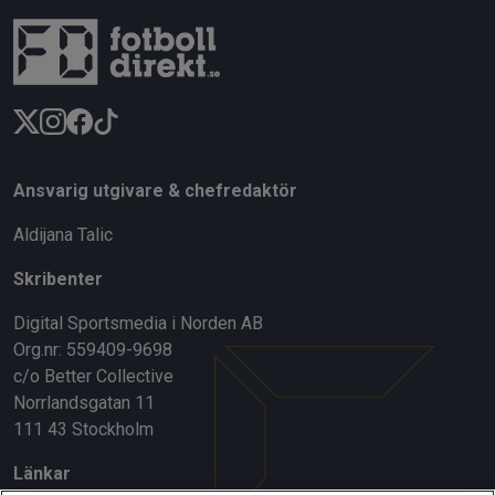
Bajen-löftet på väg bort – besöker
utländsk klubb
ALLSVENSKAN
11:30
Rinnes succévändning: ”Har motbevisat
det i år”
Ansvarig utgivare & chefredaktör