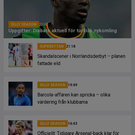
o
s
k
k
SILLY SEASON
22:33
Uppgifter: Diabate aktuell för turkisk nykomling
SUPERETTAN
21:18
Skandalscener i Norrlandsderbyt – planen
fattade eld
SILLY SEASON
19:49
Barcola-affären kan spricka – olika
värdering från klubbarna
SILLY SEASON
16:43
Officiellt: Tidigare Arsenal-back klar för