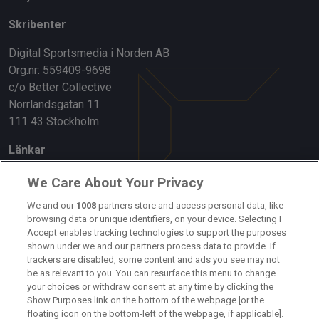
Skribenter
Digital Sportsmedia i Norden AB
Org.nr: 559409-9698
c/o Better Collective
Norrlandsgatan 11
111 43 Stockholm
Länkar
Om oss
We Care About Your Privacy
Kontakta oss
We and our
1008
partners store and access personal data, like
browsing data or unique identifiers, on your device. Selecting I
Accept enables tracking technologies to support the purposes
Kundtjänst
shown under we and our partners process data to provide. If
trackers are disabled, some content and ads you see may not
Sponsor: Rekatochklart
be as relevant to you. You can resurface this menu to change
your choices or withdraw consent at any time by clicking the
Annonsera på Fotbolldirekt
Show Purposes link on the bottom of the webpage [or the
floating icon on the bottom-left of the webpage, if applicable].