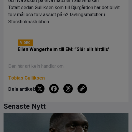
och två assist på elva matcher i allsvenskan.
Totalt sedan Gulliksen kom till Djurgården har det blivit
tolv mål och tolv assist på 62 tävlingsmatcher i
Stockholmsklubben.
VIDEO
Ellen Wangerheim till EM: ”Slår allt hittills’
Den här artikeln handlar om:
Tobias Gulliksen
X
F
T
C
Dela artikel:
a
hr
o
ce
e
py
Senaste Nytt
b
a
Li
o
d
n