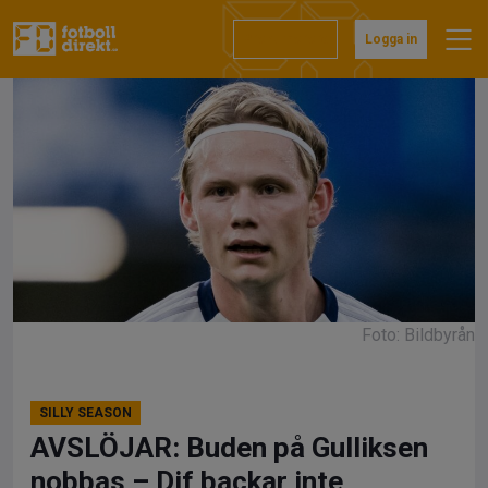
Hoppa
till
Prenumerera
Logga in
innehåll
Foto: Bildbyrån
SILLY SEASON
AVSLÖJAR: Buden på Gulliksen
nobbas – Dif backar inte