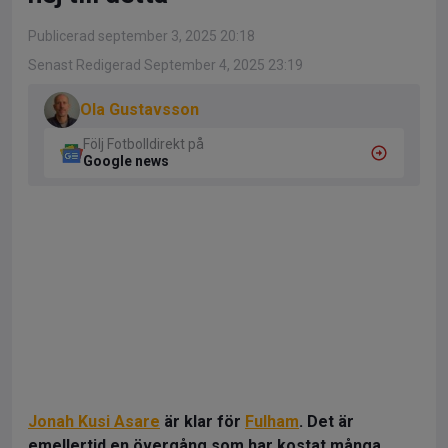
Publicerad september 3, 2025 20:18
Senast Redigerad September 4, 2025 23:19
Ola Gustavsson
Följ Fotbolldirekt på
Google news
Jonah Kusi Asare
är klar för
Fulham
. Det är
emellertid en övergång som har kostat många