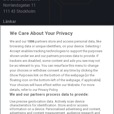
Norrlandsgatan 11
111 43 Stockholm
Länkar
Om oss
We Care About Your Privacy
Kontakta oss
We and our
1006
partners store and access personal data, like
browsing data or unique identifiers, on your device. Selecting I
Accept enables tracking technologies to support the purposes
Kundtjänst
shown under we and our partners process data to provide. If
trackers are disabled, some content and ads you see may not
Sponsor: Rekatochklart
be as relevant to you. You can resurface this menu to change
your choices or withdraw consent at any time by clicking the
Annonsera på Fotbolldirekt
Show Purposes link on the bottom of the webpage [or the
floating icon on the bottom-left of the webpage, if applicable].
Redaktionell policy
Your choices will have effect within our Website. For more
details, refer to our Privacy Policy.
Personuppgiftspolicy
We and our partners process data to provide:
Use precise geolocation data. Actively scan device
Cookiepolicy
characteristics for identification. Store and/or access
information on a device. Personalised advertising and content,
Arkiv
advertising and content measurement, audience research and