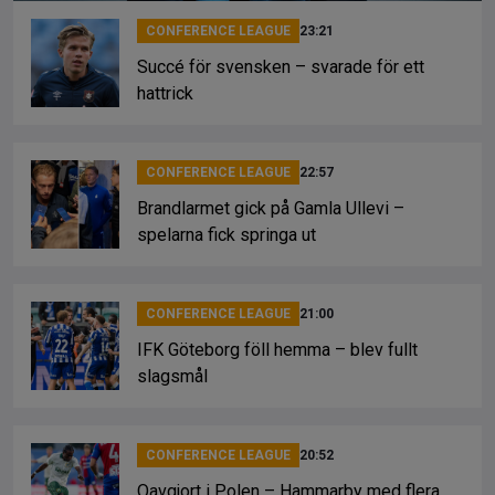
CONFERENCE LEAGUE
23:21
Succé för svensken – svarade för ett
hattrick
CONFERENCE LEAGUE
22:57
Brandlarmet gick på Gamla Ullevi –
spelarna fick springa ut
CONFERENCE LEAGUE
21:00
IFK Göteborg föll hemma – blev fullt
slagsmål
CONFERENCE LEAGUE
20:52
Oavgjort i Polen – Hammarby med flera