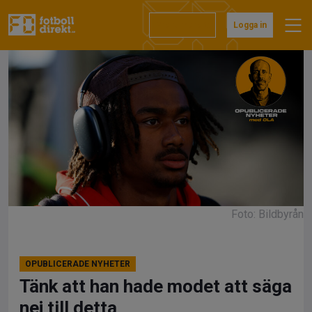
Hoppa
till
Prenumerera
Logga in
innehåll
Foto: Bildbyrån
OPUBLICERADE NYHETER
Tänk att han hade modet att säga
nej till detta