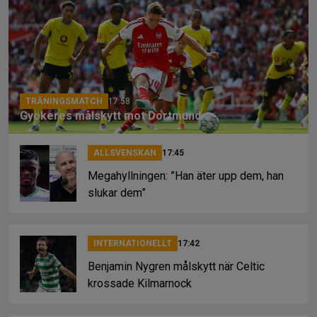
b
a
Li
o
d
n
o
s
k
k
TRÄNINGSMATCH
17:58
Gyökeres målskytt mot Dortmund
ALLSVENSKAN
17:45
Megahyllningen: ”Han äter upp dem, han
slukar dem”
INTERNATIONELLT
17:42
Benjamin Nygren målskytt när Celtic
krossade Kilmarnock