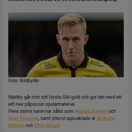
Foto: Bildbyrån
Mjällby går mot sitt första SM-guld och gör det med ett
allt mer påpassat spelarmaterial.
Flera större namn har sålts som
Nicklas Röjkjaer
och
Noel Törnqvist
, samt ytterst uppvaktade är
Abdoulie
Manneh
och
Elliot Stroud
.