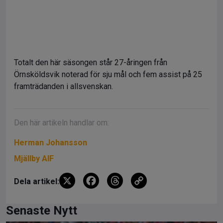
Totalt den här säsongen står 27-åringen från
Örnsköldsvik noterad för sju mål och fem assist på 25
framträdanden i allsvenskan.
Den här artikeln handlar om:
Herman Johansson
Mjällby AIF
X
F
T
C
Dela artikel:
a
hr
o
ce
e
py
Senaste Nytt