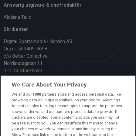
Ansvarig utgivare & chefredaktör
Aldijana Talic
Skribenter
Digital Sportsmedia i Norden AB
Org.nr: 559409-9698
c/o Better Collective
Norrlandsgatan 11
111 43 Stockholm
Länkar
We Care About Your Privacy
We and our
1008
partners store and access personal data, like
Om oss
browsing data or unique identifiers, on your device. Selecting I
Accept enables tracking technologies to support the purposes
Kontakta oss
shown under we and our partners process data to provide. If
trackers are disabled, some content and ads you see may not
Kundtjänst
be as relevant to you. You can resurface this menu to change
your choices or withdraw consent at any time by clicking the
Sponsor: Rekatochklart
Show Purposes link on the bottom of the webpage [or the