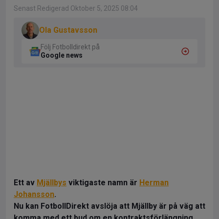
Senast Redigerad Oktober 5, 2025 08:04
Ola Gustavsson
Följ Fotbolldirekt på
Google news
Ett av
Mjällbys
viktigaste namn är
Herman
Johansson
.
Nu kan FotbollDirekt avslöja att Mjällby är på väg att
komma med ett bud om en kontraktsförlängning.