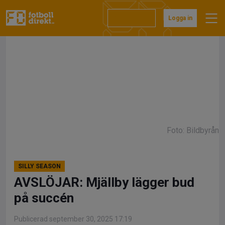
Hoppa
till
Prenumerera
Logga in
innehåll
Foto: Bildbyrån
SILLY SEASON
AVSLÖJAR: Mjällby lägger bud
på succén
Publicerad september 30, 2025 17:19