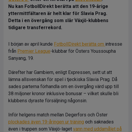
Nu kan FotbollDirekt berätta att den 19-årige
yttermittfältaren är helt klar för Slavia Prag.
Detta i en övergång som slår Växjö-klubbens
tidigare transferrekord.
I början av april kunde
FotbollDirekt berätta om
intresse
från
Premier League
-klubbar för Östers Youssoupha
Sanyang, 19.
Därefter har Gambiern, enligt Expressen, sett ut att
lämna allsvenskan för spel i tjeckiska Slavia Prag. Då
sades parterna förhandla om en övergång värd upp till
38 miljoner kronor inklusive bonusar – vilket skulle bli
klubbens dyraste försäljning någonsin.
Inför helgens match mellan Degerfors och Öster
plockades även 19-åringen ur träning
och saknades
även i truppen som Växjö-laget
vann med uddamålet på