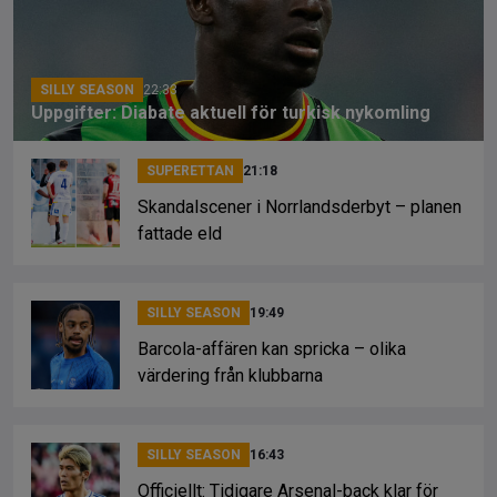
o
s
k
k
SILLY SEASON
22:33
Uppgifter: Diabate aktuell för turkisk nykomling
SUPERETTAN
21:18
Skandalscener i Norrlandsderbyt – planen
fattade eld
SILLY SEASON
19:49
Barcola-affären kan spricka – olika
värdering från klubbarna
SILLY SEASON
16:43
Officiellt: Tidigare Arsenal-back klar för