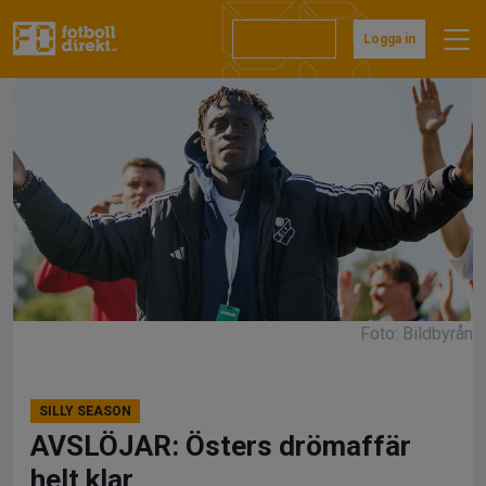
Hoppa
till
Prenumerera
Logga in
innehåll
Foto: Bildbyrån
SILLY SEASON
AVSLÖJAR: Östers drömaffär
helt klar