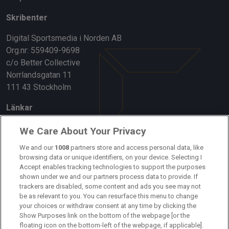
Skribenter
Digital Sportsmedia i Norden AB
Org.nr: 559409-9698
c/o Better Collective
Norrlandsgatan 11
111 43 Stockholm
Länkar
Om oss
We Care About Your Privacy
Kontakta oss
We and our
1008
partners store and access personal data, like
browsing data or unique identifiers, on your device. Selecting I
Accept enables tracking technologies to support the purposes
Kundtjänst
shown under we and our partners process data to provide. If
trackers are disabled, some content and ads you see may not
Sponsor: Rekatochklart
be as relevant to you. You can resurface this menu to change
your choices or withdraw consent at any time by clicking the
Annonsera på Fotbolldirekt
Show Purposes link on the bottom of the webpage [or the
floating icon on the bottom-left of the webpage, if applicable].