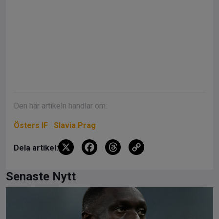
Den här artikeln handlar om:
Östers IF
Slavia Prag
X
F
T
C
Dela artikel:
a
hr
o
ce
e
py
Senaste Nytt
b
a
Li
o
d
n