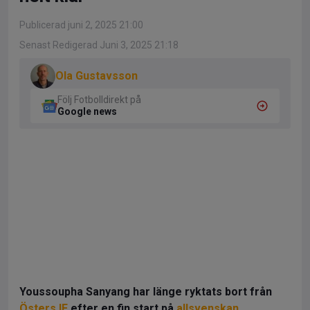
Publicerad juni 2, 2025 21:00
Senast Redigerad Juni 3, 2025 21:18
Ola Gustavsson
Följ Fotbolldirekt på
Google news
Youssoupha Sanyang har länge ryktats bort från
Östers IF
efter en fin start på
allsvenskan
.