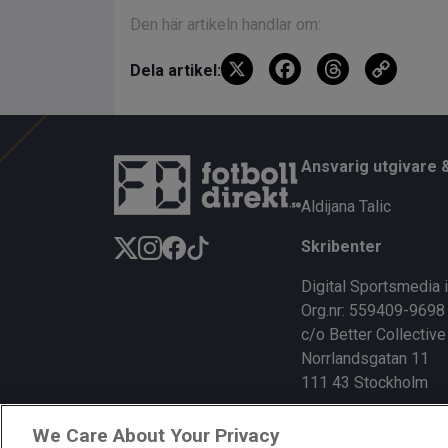
Den här artikeln handlar om:
X
F
T
C
Dela artikel:
a
hr
o
ce
e
py
b
a
Li
Ansvarig utgivare 
o
d
n
Aldijana Talic
o
s
k
Skribenter
k
Digital Sportsmedia 
Org.nr: 559409-9698
c/o Better Collective
Norrlandsgatan 11
111 43 Stockholm
We Care About Your Privacy