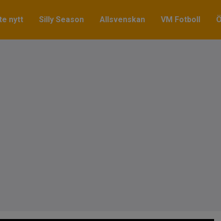
e nytt
Silly Season
Allsvenskan
VM Fotboll
Ö