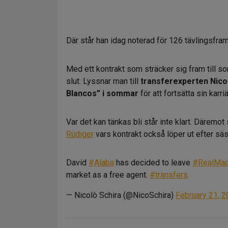
Där står han idag noterad för 126 tävlingsframt
Med ett kontrakt som sträcker sig fram till so
slut. Lyssnar man till
transferexperten Nico
Blancos” i sommar
för att fortsätta sin karri
Var det kan tänkas bli står inte klart. Däremo
Rüdiger
vars kontrakt också löper ut efter sä
David
#Alaba
has decided to leave
#RealMad
market as a free agent.
#transfers
— Nicolò Schira (@NicoSchira)
February 21, 