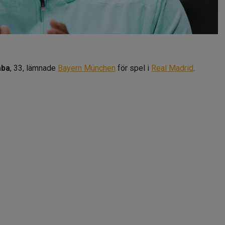
aba
, 33, lämnade
Bayern München
för spel i
Real Madrid
.