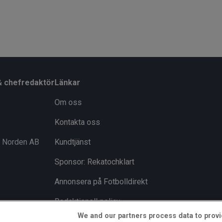
& chefredaktör
Länkar
Om oss
Kontakta oss
i Norden AB
Kundtjänst
Sponsor: Rekatochklart
Annonsera på Fotbolldirekt
Redaktionell policy
We and our partners process data to provi
Personuppgiftspolicy