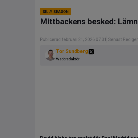
SILLY SEASON
Mittbackens besked: Lämn
Publicerad februari 21, 2026 07:31
Senast Rediger
Tor Sundberg
Webbredaktör