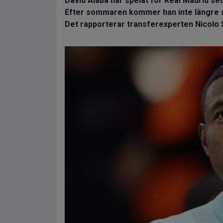
David Alaba har spelat för Real Madrid se
Efter sommaren kommer han inte längre a
Det rapporterar transferexperten Nicolo 