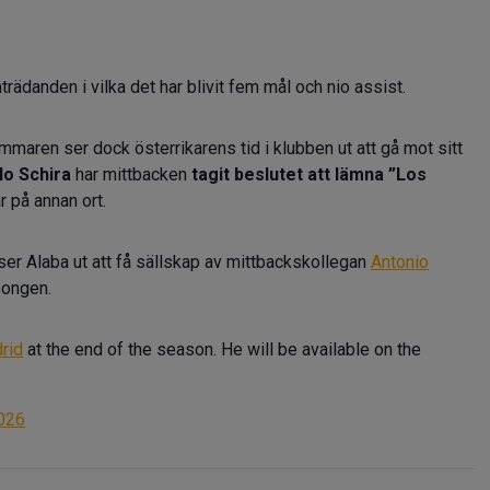
rädanden i vilka det har blivit fem mål och nio assist.
mmaren ser dock österrikarens tid i klubben ut att gå mot sitt
lo Schira
har mittbacken
tagit beslutet att lämna ”Los
är på annan ort.
t ser Alaba ut att få sällskap av mittbackskollegan
Antonio
songen.
rid
at the end of the season. He will be available on the
2026