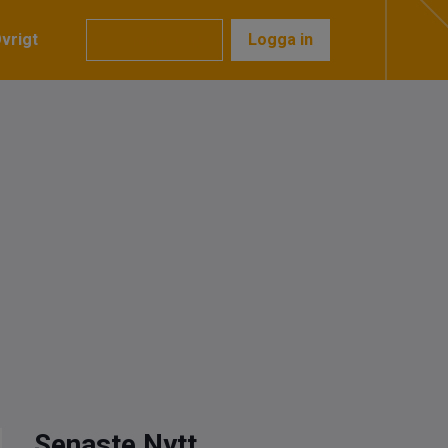
vrigt
Prenumerera
Logga in
Senaste Nytt