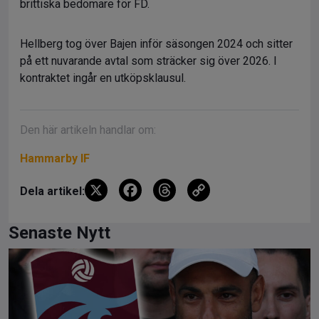
brittiska bedömare för FD.
Hellberg tog över Bajen inför säsongen 2024 och sitter
på ett nuvarande avtal som sträcker sig över 2026. I
kontraktet ingår en utköpsklausul.
Den här artikeln handlar om:
Hammarby IF
X
F
T
C
Dela artikel:
a
hr
o
ce
e
py
Senaste Nytt
b
a
Li
o
d
n
o
s
k