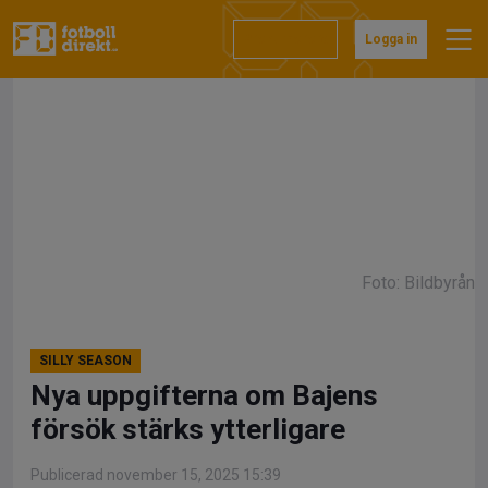
Hoppa
till
Prenumerera
Logga in
innehåll
Foto: Bildbyrån
SILLY SEASON
Nya uppgifterna om Bajens
försök stärks ytterligare
Publicerad november 15, 2025 15:39