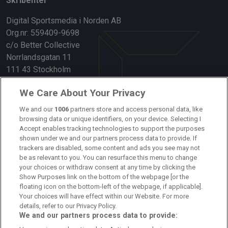
Skribenter
Digital Sportsmedia i Norden AB
Org.nr: 559409-9698
c/o Better Collective
Norrlandsgatan 11
111 43 Stockholm
Länkar
We Care About Your Privacy
We and our
1006
partners store and access personal data, like
Om oss
browsing data or unique identifiers, on your device. Selecting I
Accept enables tracking technologies to support the purposes
Kontakta oss
shown under we and our partners process data to provide. If
trackers are disabled, some content and ads you see may not
Kundtjänst
be as relevant to you. You can resurface this menu to change
your choices or withdraw consent at any time by clicking the
Sponsor: Rekatochklart
Show Purposes link on the bottom of the webpage [or the
floating icon on the bottom-left of the webpage, if applicable].
Annonsera på Fotbolldirekt
Your choices will have effect within our Website. For more
details, refer to our Privacy Policy.
Redaktionell policy
We and our partners process data to provide: