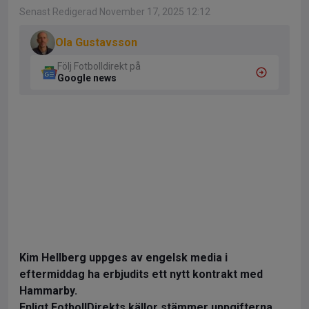
Senast Redigerad November 17, 2025 12:12
Ola Gustavsson
Följ Fotbolldirekt på
Google news
Kim Hellberg uppges av engelsk media i
eftermiddag ha erbjudits ett nytt kontrakt med
Hammarby.
Enligt FotbollDirekts källor stämmer uppgifterna.