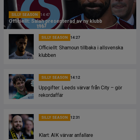
k
SILLY SEASON
14:47
Officiellt: Salah presenterad av ny klubb
SILLY SEASON
14:27
Officiellt: Shamoun tillbaka i allsvenska
klubben
SILLY SEASON
14:12
Uppgifter: Leeds värvar från City – gör
rekordaffär
SILLY SEASON
12:31
Klart: AIK värvar anfallare