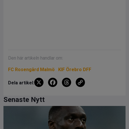
Den här artikeln handlar om:
FC Rosengård Malmö
KIF Örebro DFF
X
F
T
C
Dela artikel:
a
hr
o
ce
e
py
Senaste Nytt
b
a
Li
o
d
n
o
s
k