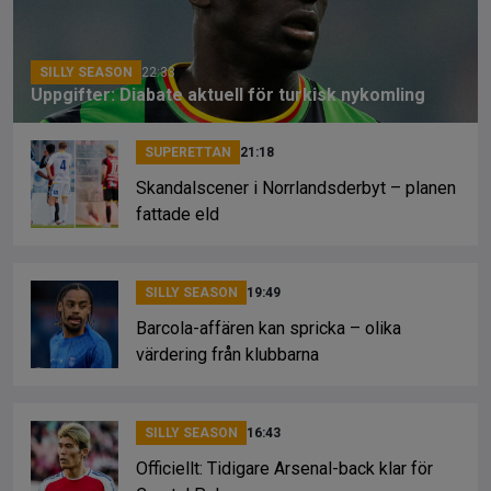
k
SILLY SEASON
22:33
Uppgifter: Diabate aktuell för turkisk nykomling
SUPERETTAN
21:18
Skandalscener i Norrlandsderbyt – planen
fattade eld
SILLY SEASON
19:49
Barcola-affären kan spricka – olika
värdering från klubbarna
SILLY SEASON
16:43
Officiellt: Tidigare Arsenal-back klar för