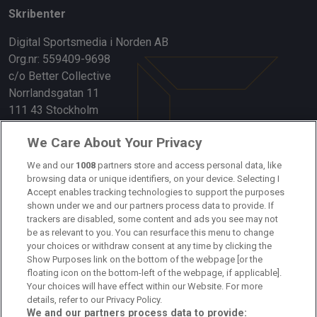
Skribenter
Digital Sportsmedia i Norden AB
Org.nr: 559409-9698
c/o Better Collective
Norrlandsgatan 11
111 43 Stockholm
Länkar
We Care About Your Privacy
Om oss
We and our
1008
partners store and access personal data, like
browsing data or unique identifiers, on your device. Selecting I
Accept enables tracking technologies to support the purposes
Kontakta oss
shown under we and our partners process data to provide. If
trackers are disabled, some content and ads you see may not
Kundtjänst
be as relevant to you. You can resurface this menu to change
your choices or withdraw consent at any time by clicking the
Sponsor: Rekatochklart
Show Purposes link on the bottom of the webpage [or the
floating icon on the bottom-left of the webpage, if applicable].
Annonsera på Fotbolldirekt
Your choices will have effect within our Website. For more
details, refer to our Privacy Policy.
Redaktionell policy
We and our partners process data to provide: