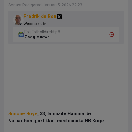
Senast Redigerad Januari 5, 2026 22:23
Fredrik de Ron
Webbredaktör
Följ Fotbolldirekt på
Google news
Simone Boye
, 33, lämnade Hammarby.
Nu har hon gjort klart med danska HB Köge.