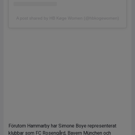
A post shared by HB Køge Women (@hbkogewomen)
Förutom Hammarby har Simone Boye representerat
klubbar som FC Rosengård, Bayern München och