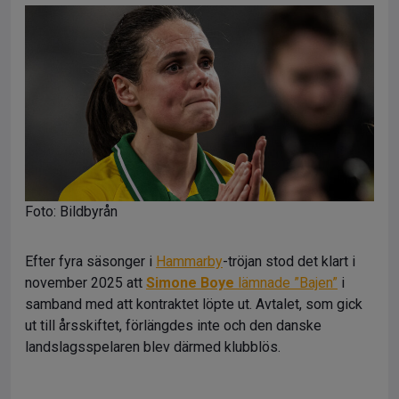
Foto: Bildbyrån
Efter fyra säsonger i
Hammarby
-tröjan stod det klart i
november 2025 att
Simone Boye
lämnade ”Bajen”
i
samband med att kontraktet löpte ut. Avtalet, som gick
ut till årsskiftet, förlängdes inte och den danske
landslagsspelaren blev därmed klubblös.