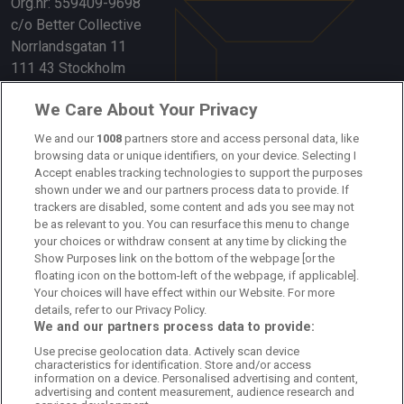
Org.nr: 559409-9698
c/o Better Collective
Norrlandsgatan 11
111 43 Stockholm
Länkar
We Care About Your Privacy
We and our
1008
partners store and access personal data, like
Om oss
browsing data or unique identifiers, on your device. Selecting I
Accept enables tracking technologies to support the purposes
Kontakta oss
shown under we and our partners process data to provide. If
trackers are disabled, some content and ads you see may not
Kundtjänst
be as relevant to you. You can resurface this menu to change
your choices or withdraw consent at any time by clicking the
Sponsor: Rekatochklart
Show Purposes link on the bottom of the webpage [or the
floating icon on the bottom-left of the webpage, if applicable].
Annonsera på Fotbolldirekt
Your choices will have effect within our Website. For more
details, refer to our Privacy Policy.
Redaktionell policy
We and our partners process data to provide:
Use precise geolocation data. Actively scan device
Personuppgiftspolicy
characteristics for identification. Store and/or access
information on a device. Personalised advertising and content,
Cookiepolicy
advertising and content measurement, audience research and