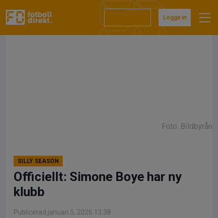
Hoppa
till
Prenumerera
Logga in
innehåll
Foto: Bildbyrån
SILLY SEASON
Officiellt: Simone Boye har ny
klubb
Publicerad januari 5, 2026 13:38