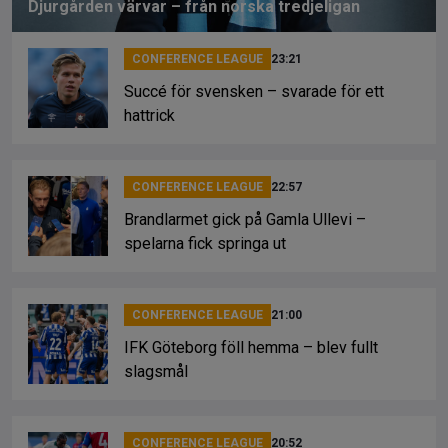
Djurgården värvar – från norska tredjeligan
CONFERENCE LEAGUE
23:21
Succé för svensken – svarade för ett
hattrick
CONFERENCE LEAGUE
22:57
Brandlarmet gick på Gamla Ullevi –
spelarna fick springa ut
CONFERENCE LEAGUE
21:00
IFK Göteborg föll hemma – blev fullt
slagsmål
CONFERENCE LEAGUE
20:52