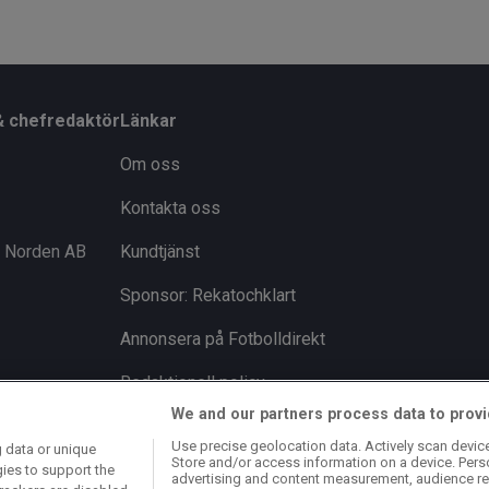
& chefredaktör
Länkar
Om oss
Kontakta oss
i Norden AB
Kundtjänst
Sponsor: Rekatochklart
Annonsera på Fotbolldirekt
Redaktionell policy
We and our partners process data to provi
Personuppgiftspolicy
Use precise geolocation data. Actively scan device 
 data or unique
Store and/or access information on a device. Pers
Cookiepolicy
gies to support the
advertising and content measurement, audience re