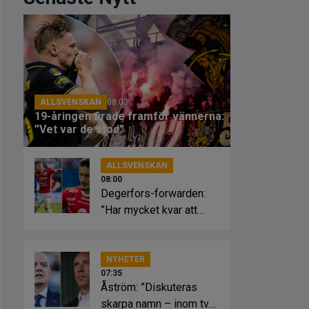
ALLSVENSKAN
08:03
19-åringen firade framför vännerna:
”Vet var de stod”
ALLSVENSKAN
08:00
Degerfors-forwarden:
”Har mycket kvar att
visa”
NYHETER
07:35
Åström: ”Diskuteras
skarpa namn – inom två-