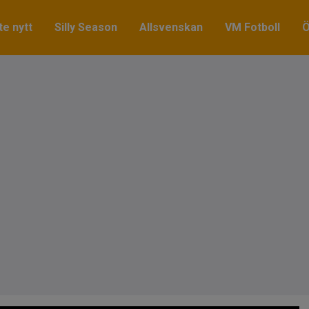
e nytt
Silly Season
Allsvenskan
VM Fotboll
Ö