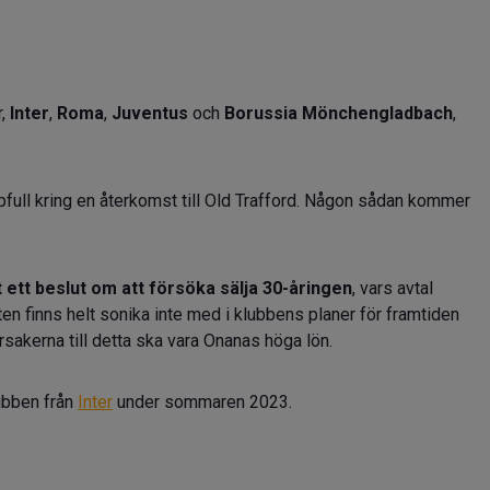
r,
Inter
,
Roma
,
Juventus
och
Borussia Mönchengladbach
,
ppfull kring en återkomst till Old Trafford. Någon sådan kommer
 ett beslut om att försöka sälja 30-åringen
, vars avtal
en finns helt sonika inte med i klubbens planer för framtiden
orsakerna till detta ska vara Onanas höga lön.
ubben från
Inter
under sommaren 2023.