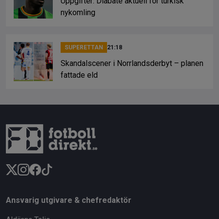
Uppgifter: Diabate aktuell för turkisk
nykomling
SUPERETTAN
21:18
Skandalscener i Norrlandsderbyt – planen
fattade eld
Ansvarig utgivare & chefredaktör