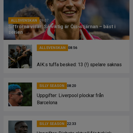
o
s
k
k
ALLSVENSKAN
09:07
Siffrorna visar: Så viktig är Öis-stjärnan – bäst i
serien
ALLSVENSKAN
08:56
AIK:s tuffa besked: 13 (!) spelare saknas
SILLY SEASON
08:20
Uppgifter: Liverpool plockar från
Barcelona
SILLY SEASON
22:33