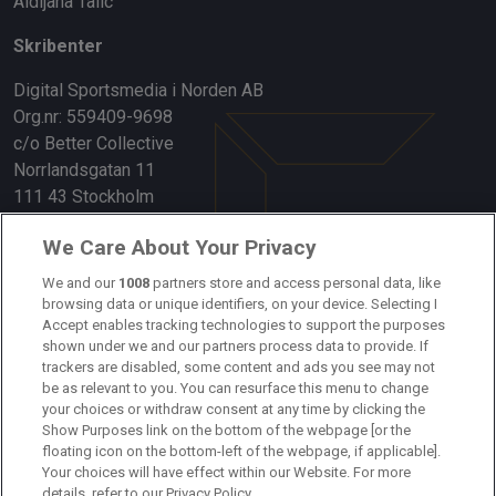
Aldijana Talic
Skribenter
Digital Sportsmedia i Norden AB
Org.nr: 559409-9698
c/o Better Collective
Norrlandsgatan 11
111 43 Stockholm
Länkar
We Care About Your Privacy
We and our
1008
partners store and access personal data, like
Om oss
browsing data or unique identifiers, on your device. Selecting I
Accept enables tracking technologies to support the purposes
Kontakta oss
shown under we and our partners process data to provide. If
trackers are disabled, some content and ads you see may not
Kundtjänst
be as relevant to you. You can resurface this menu to change
your choices or withdraw consent at any time by clicking the
Sponsor: Rekatochklart
Show Purposes link on the bottom of the webpage [or the
floating icon on the bottom-left of the webpage, if applicable].
Annonsera på Fotbolldirekt
Your choices will have effect within our Website. For more
details, refer to our Privacy Policy.