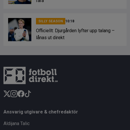
fara
SILLY SEASON
10:18
Officiellt: Djurgården lyfter upp talang –
lånas ut direkt
Ansvarig utgivare & chefredaktör
Aldijana Talic