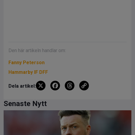
Den här artikeln handlar om:
Fanny Peterson
Hammarby IF DFF
X
F
T
C
Dela artikel:
a
hr
o
ce
e
py
Senaste Nytt
b
a
Li
o
d
n
o
s
k