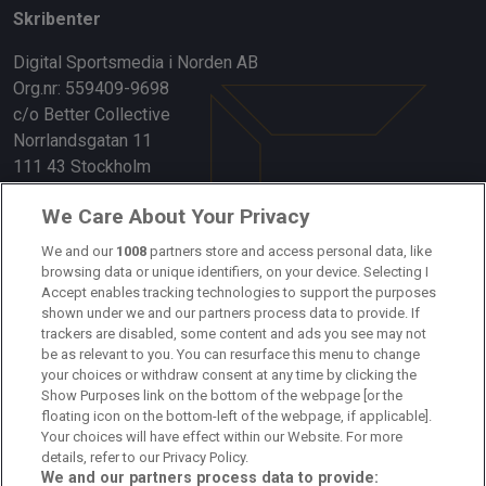
Skribenter
Digital Sportsmedia i Norden AB
Org.nr: 559409-9698
c/o Better Collective
Norrlandsgatan 11
111 43 Stockholm
Länkar
We Care About Your Privacy
Om oss
We and our
1008
partners store and access personal data, like
browsing data or unique identifiers, on your device. Selecting I
Accept enables tracking technologies to support the purposes
Kontakta oss
shown under we and our partners process data to provide. If
trackers are disabled, some content and ads you see may not
Kundtjänst
be as relevant to you. You can resurface this menu to change
your choices or withdraw consent at any time by clicking the
Sponsor: Rekatochklart
Show Purposes link on the bottom of the webpage [or the
floating icon on the bottom-left of the webpage, if applicable].
Annonsera på Fotbolldirekt
Your choices will have effect within our Website. For more
details, refer to our Privacy Policy.
Redaktionell policy
We and our partners process data to provide: