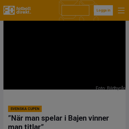
Hoppa
till
Prenumerera
Logga in
innehåll
Foto: Bildbyrån
SVENSKA CUPEN
”När man spelar i Bajen vinner
man titlar”