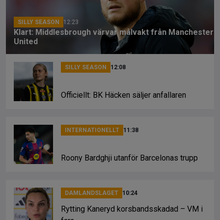
k
SILLY SEASON
12:23
Klart: Middlesbrough värvar målvakt från Manchester
United
SILLY SEASON
12:08
Officiellt: BK Häcken säljer anfallaren
INTERNATIONELLT
11:38
Roony Bardghji utanför Barcelonas trupp
DAMLANDSLAGET
10:24
Rytting Kaneryd korsbandsskadad – VM i