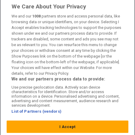
Länkar
We Care About Your Privacy
We and our
1008
partners store and access personal data, like
Om oss
browsing data or unique identifiers, on your device. Selecting I
Accept enables tracking technologies to support the purposes
Kontakta oss
shown under we and our partners process data to provide. If
trackers are disabled, some content and ads you see may not
Kundtjänst
be as relevant to you. You can resurface this menu to change
your choices or withdraw consent at any time by clicking the
Sponsor: Rekatochklart
Show Purposes link on the bottom of the webpage [or the
floating icon on the bottom-left of the webpage, if applicable].
Annonsera på Fotbolldirekt
Your choices will have effect within our Website. For more
details, refer to our Privacy Policy.
Redaktionell policy
We and our partners process data to provide:
Use precise geolocation data. Actively scan device
Personuppgiftspolicy
characteristics for identification. Store and/or access
information on a device. Personalised advertising and content,
Cookiepolicy
advertising and content measurement, audience research and
services development.
List of Partners (vendors)
Arkiv
I Accept