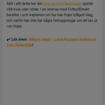
Mitt i allt detta har det
svenska herrlandslaget
spelat
VM-kval, utan Ishak. I en intervju med FotbollDirekt
berättar Lech-kaptenen om hur han följer blågult idag,
och varför han inte har några förhoppningar om att tas ut
i en trupp.
✔️ Läs även:
Mikael Ishak – Lech Poznans fanbärare
från Södertälje
!