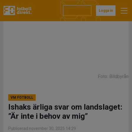
Hoppa
till
Prenumerera
Logga in
innehåll
Foto: Bildbyrån
VM FOTBOLL
Ishaks ärliga svar om landslaget:
”Är inte i behov av mig”
Publicerad november 30, 2025 14:29