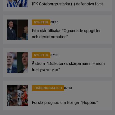
IFK Göteborgs starka (!) defensiva facit
NYHETER
08:40
Fifa slår tillbaka: ”Ogrundade uppgifter
och desinformation”
NYHETER
07:35
Åström: ”Diskuteras skarpa namn – inom
tre-fyra veckor”
TRÄNINGSMATCH
07:13
Första prognos om Elanga: ”Hoppas”