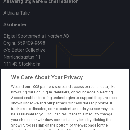
Ansvarig utgivare & chefredaktör
Aldijana Talic
Skribenter
Digital Sportsmedia i Norden AB
Org.nr: 559409-9698
c/o Better Collective
Norrlandsgatan 11
111 43 Stockholm
Länkar
We Care About Your Privacy
We and our
1008
partners store and access personal data, like
Om oss
browsing data or unique identifiers, on your device. Selecting I
Accept enables tracking technologies to support the purposes
Kontakta oss
shown under we and our partners process data to provide. If
trackers are disabled, some content and ads you see may not
Kundtjänst
be as relevant to you. You can resurface this menu to change
your choices or withdraw consent at any time by clicking the
Sponsor: Rekatochklart
Show Purposes link on the bottom of the webpage [or the