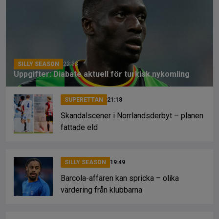
o
d
n
o
s
k
k
SILLY SEASON
22:33
Uppgifter: Diabate aktuell för turkisk nykomling
SUPERETTAN
21:18
Skandalscener i Norrlandsderbyt – planen
fattade eld
SILLY SEASON
19:49
Barcola-affären kan spricka – olika
värdering från klubbarna