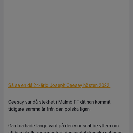
Så sa en då 24-årig Joseph Ceesay hösten 2022.
Ceesay var då stekhet i Malmö FF dit han kommit
tidigare samma år från den polska ligan.
Gambia hade länge varit på den vindsnabbe yttern om
att han skulle representera den västafrikanska nationen,