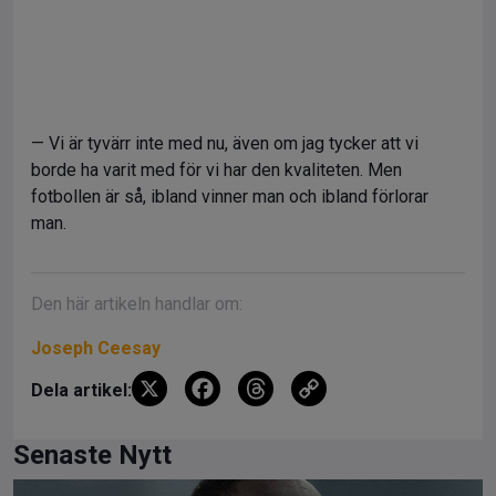
— Vi är tyvärr inte med nu, även om jag tycker att vi
borde ha varit med för vi har den kvaliteten. Men
fotbollen är så, ibland vinner man och ibland förlorar
man.
Den här artikeln handlar om:
Joseph Ceesay
X
F
T
C
Dela artikel:
a
hr
o
ce
e
py
Senaste Nytt
b
a
Li