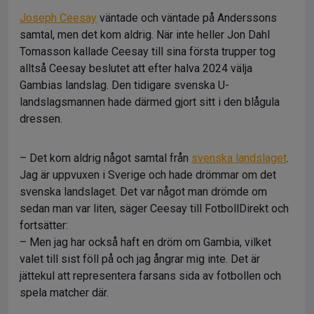
Joseph Ceesay
väntade och väntade på Anderssons
samtal, men det kom aldrig. När inte heller Jon Dahl
Tomasson kallade Ceesay till sina första trupper tog
alltså Ceesay beslutet att efter halva 2024 välja
Gambias landslag. Den tidigare svenska U-
landslagsmannen hade därmed gjort sitt i den blågula
dressen.
– Det kom aldrig något samtal från
svenska landslaget
.
Jag är uppvuxen i Sverige och hade drömmar om det
svenska landslaget. Det var något man drömde om
sedan man var liten, säger Ceesay till FotbollDirekt och
fortsätter:
– Men jag har också haft en dröm om Gambia, vilket
valet till sist föll på och jag ångrar mig inte. Det är
jättekul att representera farsans sida av fotbollen och
spela matcher där.