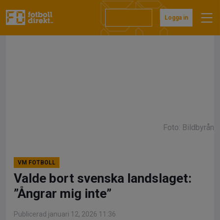
Hoppa
till
Prenumerera
Logga in
innehåll
Foto: Bildbyrån
VM FOTBOLL
Valde bort svenska landslaget:
”Ångrar mig inte”
Publicerad januari 12, 2026 11:36