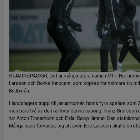
STJÄRNSPÄCKAT. Det är många stora namn i MFF. Här hemvän
Larsson och Bonke Innocent, som köptes för närmare tio milj
Bildbyrån.
I landslagets trupp till januariturnén fanns fyra spelare so
men bara två av dem är kvar denna säsong: Franz Brorsson 
har Anton Tinnerholm och Erdal Rakip lämnat. Den sistnämnde 
Många hade förväntat sig att även Eric Larsson skulle bli utt