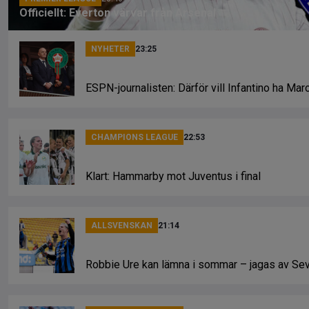
Officiellt: Everton värvar från Arsenal
NYHETER
23:25
ESPN-journalisten: Därför vill Infantino ha Ma
CHAMPIONS LEAGUE
22:53
Klart: Hammarby mot Juventus i final
ALLSVENSKAN
21:14
Robbie Ure kan lämna i sommar – jagas av Sev