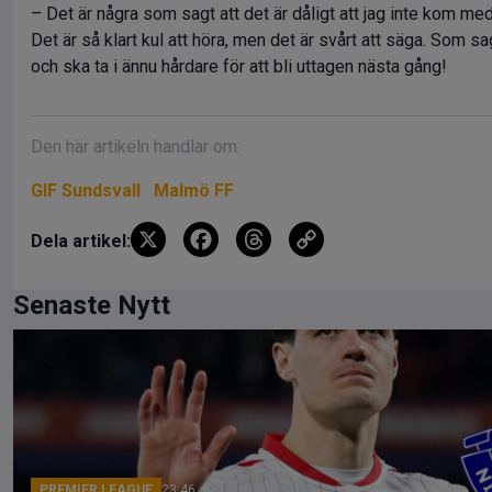
– Det är några som sagt att det är dåligt att jag inte kom med,
Det är så klart kul att höra, men det är svårt att säga. Som
och ska ta i ännu hårdare för att bli uttagen nästa gång!
Den här artikeln handlar om:
GIF Sundsvall
Malmö FF
X
F
T
C
Dela artikel:
a
hr
o
ce
e
py
Senaste Nytt
b
a
Li
o
d
n
o
s
k
k
PREMIER LEAGUE
23:46