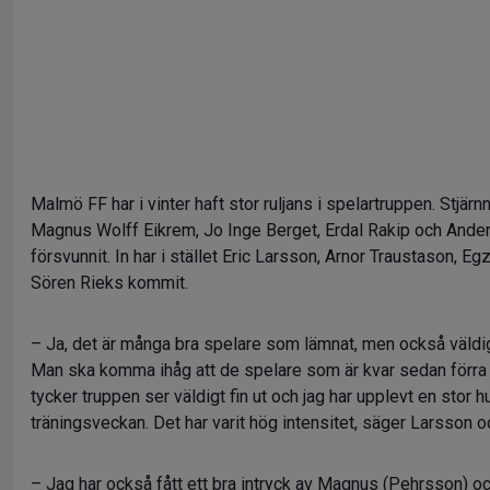
Malmö FF har i vinter haft stor ruljans i spelartruppen. Stjä
Magnus Wolff Eikrem, Jo Inge Berget, Erdal Rakip och Anders
försvunnit. In har i stället Eric Larsson, Arnor Traustason, 
Sören Rieks kommit.
– Ja, det är många bra spelare som lämnat, men också väldig
Man ska komma ihåg att de spelare som är kvar sedan förra år
tycker truppen ser väldigt fin ut och jag har upplevt en stor 
träningsveckan. Det har varit hög intensitet, säger Larsson oc
– Jag har också fått ett bra intryck av Magnus (Pehrsson) o