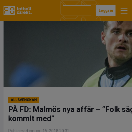
Hoppa
till
Prenumerera
Logga in
innehåll
ALLSVENSKAN
PÅ FD: Malmös nya affär – “Folk säg
kommit med”
Publicerad januari 15, 2018 20:32