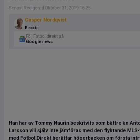
Senast Redigerad Oktober 31, 2019 16:25
Casper Nordqvist
Reporter
Följ Fotbolldirekt på
Google news
Han har av Tommy Naurin beskrivits som bättre än Ant
Larsson vill själv inte jämföras med den flyktande MLS-f
med FotbollDirekt berättar högerbacken om första intry