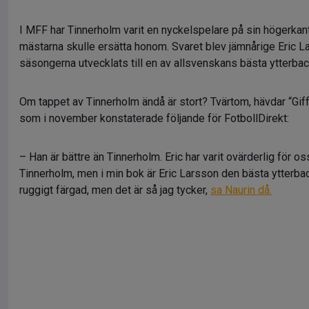
I MFF har Tinnerholm varit en nyckelspelare på sin högerkan
mästarna skulle ersätta honom. Svaret blev jämnårige Eric 
säsongerna utvecklats till en av allsvenskans bästa ytterbac
Om tappet av Tinnerholm ändå är stort? Tvärtom, hävdar “Gi
som i november konstaterade följande för FotbollDirekt:
– Han är bättre än Tinnerholm. Eric har varit ovärderlig för os
Tinnerholm, men i min bok är Eric Larsson den bästa ytterbac
ruggigt färgad, men det är så jag tycker,
sa Naurin då.