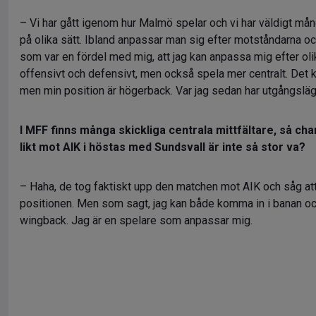
– Vi har gått igenom hur Malmö spelar och vi har väldigt m
på olika sätt. Ibland anpassar man sig efter motståndarna oc
som var en fördel med mig, att jag kan anpassa mig efter oli
offensivt och defensivt, men också spela mer centralt. Det ka
men min position är högerback. Var jag sedan har utgångsläget
I MFF finns många skickliga centrala mittfältare, så chan
likt mot AIK i höstas med Sundsvall är inte så stor va?
– Haha, de tog faktiskt upp den matchen mot AIK och såg at
positionen. Men som sagt, jag kan både komma in i banan oc
wingback. Jag är en spelare som anpassar mig.