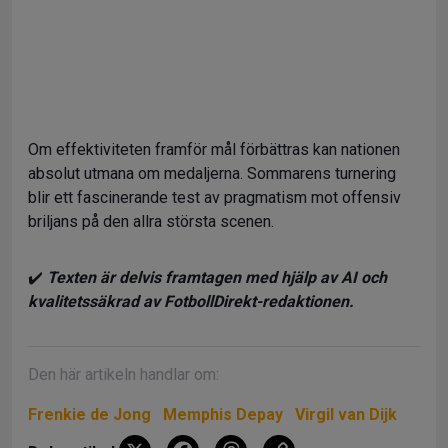
Om effektiviteten framför mål förbättras kan nationen
absolut utmana om medaljerna. Sommarens turnering
blir ett fascinerande test av pragmatism mot offensiv
briljans på den allra största scenen.
✔️
Texten är delvis framtagen med hjälp av AI och
kvalitetssäkrad av FotbollDirekt-redaktionen.
Den här artikeln handlar om:
Frenkie de Jong
Memphis Depay
Virgil van Dijk