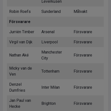
Leverkusen
Robin Roefs
Sunderland
Målvakt
Försvarare
Jurriën Timber
Arsenal
Försvarare
Virgil van Dijk
Liverpool
Försvarare
Manchester
Nathan Aké
Försvarare
City
Micky van de
Tottenham
Försvarare
Ven
Denzel
Inter Milan
Försvarare
Dumfries
Jan Paul van
Brighton
Försvarare
Hecke