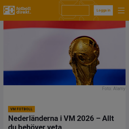
Hoppa
till
Prenumerera
Logga in
innehåll
Foto: Alamy
VM FOTBOLL
Nederländerna i VM 2026 – Allt
du behöver veta