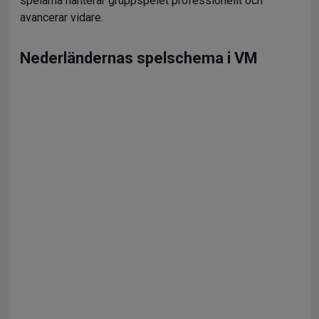
spelarna hanterar gruppspelet professionellt och
avancerar vidare.
Nederländernas spelschema i VM