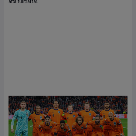
åtta fullträffar.