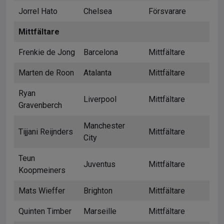
Jorrel Hato
Chelsea
Försvarare
Mittfältare
Frenkie de Jong
Barcelona
Mittfältare
Marten de Roon
Atalanta
Mittfältare
Ryan
Liverpool
Mittfältare
Gravenberch
Manchester
Tijjani Reijnders
Mittfältare
City
Teun
Juventus
Mittfältare
Koopmeiners
Mats Wieffer
Brighton
Mittfältare
Quinten Timber
Marseille
Mittfältare