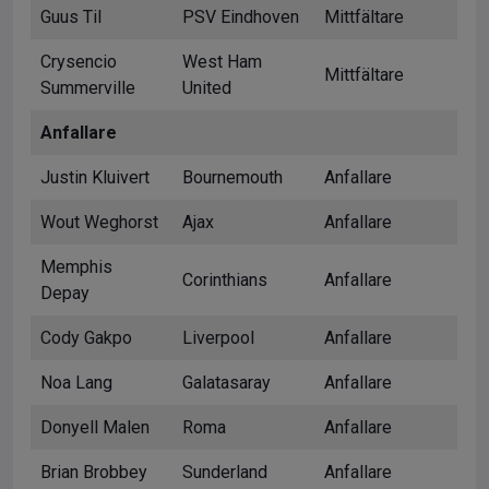
Guus Til
PSV Eindhoven
Mittfältare
Crysencio
West Ham
Mittfältare
Summerville
United
Anfallare
Justin Kluivert
Bournemouth
Anfallare
Wout Weghorst
Ajax
Anfallare
Memphis
Corinthians
Anfallare
Depay
Cody Gakpo
Liverpool
Anfallare
Noa Lang
Galatasaray
Anfallare
Donyell Malen
Roma
Anfallare
Brian Brobbey
Sunderland
Anfallare