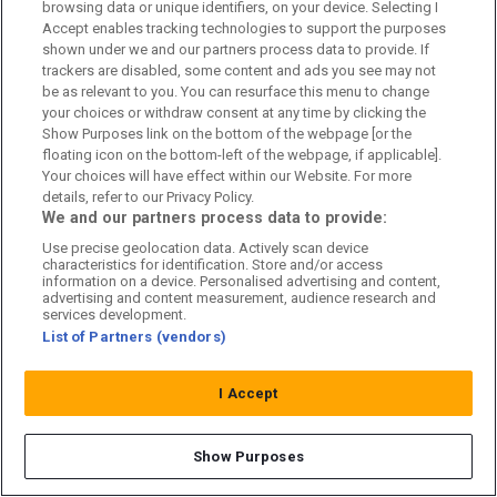
browsing data or unique identifiers, on your device. Selecting I
Accept enables tracking technologies to support the purposes
Kundtjänst
shown under we and our partners process data to provide. If
trackers are disabled, some content and ads you see may not
Sponsor: Rekatochklart
be as relevant to you. You can resurface this menu to change
your choices or withdraw consent at any time by clicking the
Annonsera på Fotbolldirekt
Show Purposes link on the bottom of the webpage [or the
floating icon on the bottom-left of the webpage, if applicable].
Redaktionell policy
Your choices will have effect within our Website. For more
details, refer to our Privacy Policy.
Personuppgiftspolicy
We and our partners process data to provide:
Use precise geolocation data. Actively scan device
Cookiepolicy
characteristics for identification. Store and/or access
information on a device. Personalised advertising and content,
advertising and content measurement, audience research and
Arkiv
services development.
List of Partners (vendors)
I Accept
Show Purposes