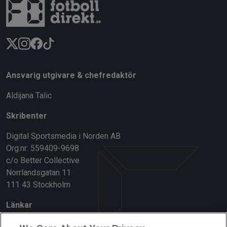
Ansvarig utgivare & chefredaktör
Aldijana Talic
Skribenter
Digital Sportsmedia i Norden AB
Org.nr: 559409-9698
c/o Better Collective
Norrlandsgatan 11
111 43 Stockholm
Länkar
Om oss