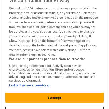
We Care About Your Privacy
Kontakta oss
We and our
1006
partners store and access personal data, like
browsing data or unique identifiers, on your device. Selecting I
Accept enables tracking technologies to support the purposes
Kundtjänst
shown under we and our partners process data to provide. If
trackers are disabled, some content and ads you see may not
Sponsor: Rekatochklart
be as relevant to you. You can resurface this menu to change
your choices or withdraw consent at any time by clicking the
Annonsera på Fotbolldirekt
Show Purposes link on the bottom of the webpage [or the
floating icon on the bottom-left of the webpage, if applicable].
Redaktionell policy
Your choices will have effect within our Website. For more
details, refer to our Privacy Policy.
Personuppgiftspolicy
We and our partners process data to provide:
Use precise geolocation data. Actively scan device
Cookiepolicy
characteristics for identification. Store and/or access
information on a device. Personalised advertising and content,
Arkiv
advertising and content measurement, audience research and
services development.
List of Partners (vendors)
I Accept