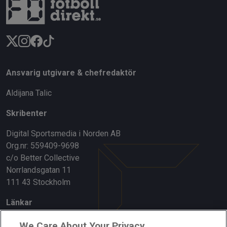
Ansvarig utgivare & chefredaktör
Aldijana Talic
Skribenter
Digital Sportsmedia i Norden AB
Org.nr: 559409-9698
c/o Better Collective
Norrlandsgatan 11
111 43 Stockholm
Länkar
Om oss
We Care About Your Privacy