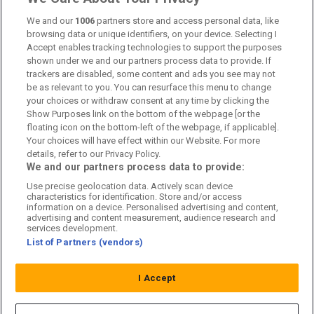
Kontakta oss
We and our
1006
partners store and access personal data, like
browsing data or unique identifiers, on your device. Selecting I
Accept enables tracking technologies to support the purposes
Kundtjänst
shown under we and our partners process data to provide. If
trackers are disabled, some content and ads you see may not
Sponsor: Rekatochklart
be as relevant to you. You can resurface this menu to change
your choices or withdraw consent at any time by clicking the
Annonsera på Fotbolldirekt
Show Purposes link on the bottom of the webpage [or the
floating icon on the bottom-left of the webpage, if applicable].
Redaktionell policy
Your choices will have effect within our Website. For more
details, refer to our Privacy Policy.
Personuppgiftspolicy
We and our partners process data to provide:
Use precise geolocation data. Actively scan device
Cookiepolicy
characteristics for identification. Store and/or access
information on a device. Personalised advertising and content,
Arkiv
advertising and content measurement, audience research and
services development.
List of Partners (vendors)
I Accept