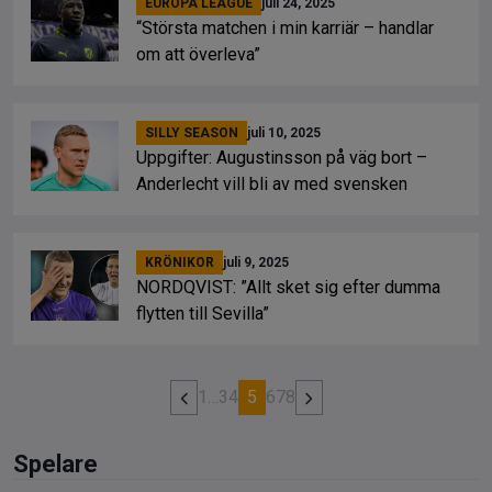
EUROPA LEAGUE
juli 24, 2025
“Största matchen i min karriär – handlar
om att överleva”
SILLY SEASON
juli 10, 2025
Uppgifter: Augustinsson på väg bort –
Anderlecht vill bli av med svensken
KRÖNIKOR
juli 9, 2025
NORDQVIST: ”Allt sket sig efter dumma
flytten till Sevilla”
1
…
3
4
5
6
7
8
Spelare