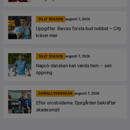
SILLY SEASON
augusti 7, 2026
Uppgifter: Barcas första bud nobbat – City
kräver mer
SILLY SEASON
augusti 7, 2026
Napoli-dansken kan vända hem – sen
öppning
DAMALLSVENSKAN
augusti 7, 2026
Efter orosbilderna: Djurgården bekräftar
skadesmäll