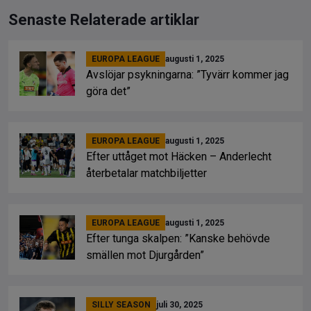
Senaste Relaterade artiklar
EUROPA LEAGUE
augusti 1, 2025
Avslöjar psykningarna: ”Tyvärr kommer jag
göra det”
EUROPA LEAGUE
augusti 1, 2025
Efter uttåget mot Häcken – Anderlecht
återbetalar matchbiljetter
EUROPA LEAGUE
augusti 1, 2025
Efter tunga skalpen: ”Kanske behövde
smällen mot Djurgården”
SILLY SEASON
juli 30, 2025