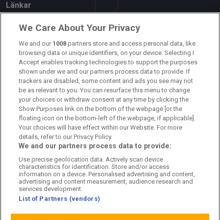
Länkar
Om oss
We Care About Your Privacy
We and our
1008
partners store and access personal data, like
Kontakta oss
browsing data or unique identifiers, on your device. Selecting I
Accept enables tracking technologies to support the purposes
Kundtjänst
shown under we and our partners process data to provide. If
trackers are disabled, some content and ads you see may not
Sponsor: Rekatochklart
be as relevant to you. You can resurface this menu to change
your choices or withdraw consent at any time by clicking the
Annonsera på Fotbolldirekt
Show Purposes link on the bottom of the webpage [or the
floating icon on the bottom-left of the webpage, if applicable].
Redaktionell policy
Your choices will have effect within our Website. For more
details, refer to our Privacy Policy.
Personuppgiftspolicy
We and our partners process data to provide:
Use precise geolocation data. Actively scan device
Cookiepolicy
characteristics for identification. Store and/or access
information on a device. Personalised advertising and content,
Arkiv
advertising and content measurement, audience research and
services development.
List of Partners (vendors)