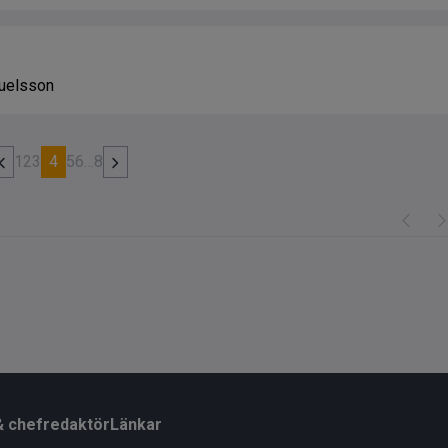
muelsson
1
2
3
4
5
6
…
8
& chefredaktör
Länkar