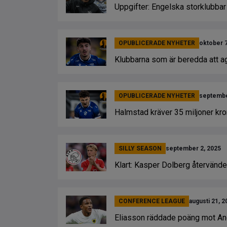
Uppgifter: Engelska storklubbar
OPUBLICERADE NYHETER
oktober 7
Klubbarna som är beredda att a
OPUBLICERADE NYHETER
septembe
Halmstad kräver 35 miljoner kr
SILLY SEASON
september 2, 2025
Klart: Kasper Dolberg återvänder 
CONFERENCE LEAGUE
augusti 21, 2
Eliasson räddade poäng mot An