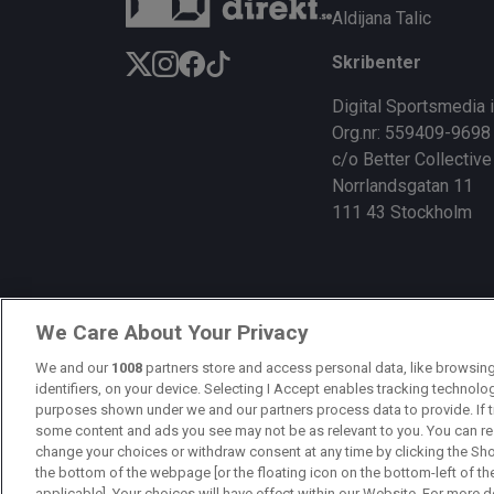
Aldijana Talic
Skribenter
Digital Sportsmedia 
Org.nr: 559409-9698
c/o Better Collective
Norrlandsgatan 11
111 43 Stockholm
We Care About Your Privacy
We and our
1008
partners store and access personal data, like browsing
identifiers, on your device. Selecting I Accept enables tracking technolo
purposes shown under we and our partners process data to provide. If t
some content and ads you see may not be as relevant to you. You can re
change your choices or withdraw consent at any time by clicking the Sh
the bottom of the webpage [or the floating icon on the bottom-left of th
applicable]. Your choices will have effect within our Website. For more det