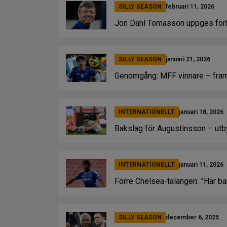
SILLY SEASON
februari 11, 2026
Jon Dahl Tomasson uppges för
SILLY SEASON
januari 21, 2026
Genomgång: MFF vinnare – fram
INTERNATIONELLT
januari 18, 2026
Bakslag för Augustinsson – utb
INTERNATIONELLT
januari 11, 2026
Förre Chelsea-talangen: ”Har bar
SILLY SEASON
december 6, 2025