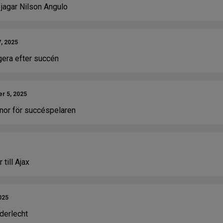
 jagar Nilson Angulo
, 2025
gera efter succén
r 5, 2025
onor för succéspelaren
till Ajax
025
derlecht