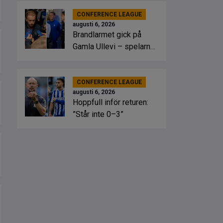
CONFERENCE LEAGUE
augusti 6, 2026
Brandlarmet gick på
Gamla Ullevi – spelarna
fick springa ut
CONFERENCE LEAGUE
augusti 6, 2026
Hoppfull inför returen:
”Står inte 0–3”