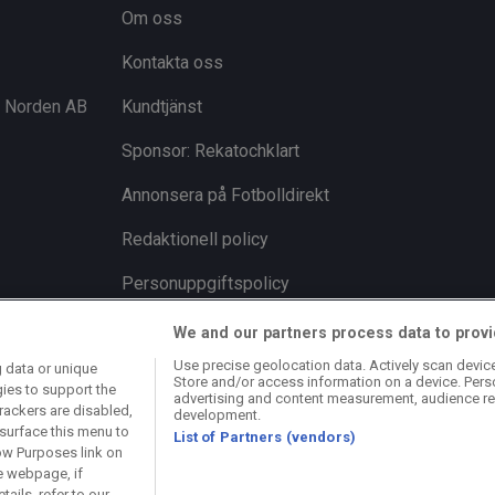
Om oss
Kontakta oss
i Norden AB
Kundtjänst
Sponsor: Rekatochklart
Annonsera på Fotbolldirekt
Redaktionell policy
Personuppgiftspolicy
Cookiepolicy
We and our partners process data to provi
Use precise geolocation data. Actively scan device 
 data or unique
Arkiv
Store and/or access information on a device. Pers
gies to support the
advertising and content measurement, audience re
rackers are disabled,
development.
surface this menu to
List of Partners (vendors)
ow Purposes link on
e webpage, if
ails, refer to our