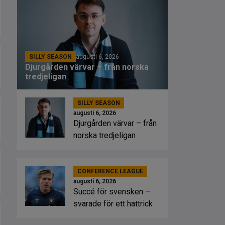
SILLY SEASON
augusti 6, 2026
Djurgården värvar – från norska
tredjeligan
SILLY SEASON
augusti 6, 2026
Djurgården värvar – från
norska tredjeligan
CONFERENCE LEAGUE
augusti 6, 2026
Succé för svensken –
svarade för ett hattrick