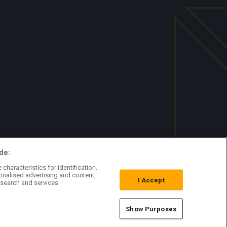
de:
characteristics for identification.
onalised advertising and content,
I Accept
search and services
Show Purposes