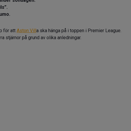
 under söndagen.
ls”.
eumo.
p för att
Aston Vill
a ska hänga på i toppen i Premier League.
a stjärnor på grund av olika anledningar.