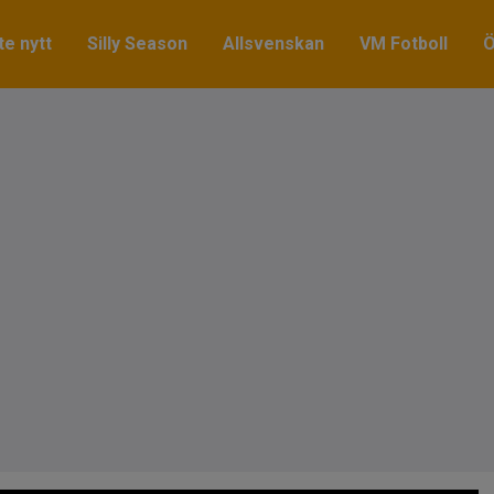
e nytt
Silly Season
Allsvenskan
VM Fotboll
Ö