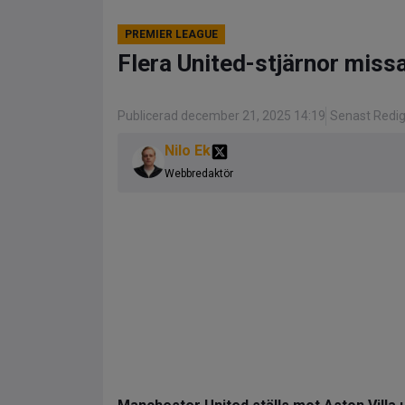
PREMIER LEAGUE
Flera United-stjärnor missa
Publicerad december 21, 2025 14:19
Senast Redi
Nilo Ek
Webbredaktör