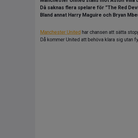
Manchester United ställs mot Aston Villa
Då saknas flera spelare för ”The Red Devi
Bland annat Harry Maguire och Bryan Mb
Manchester United
har chansen att sätta stop
Då kommer United att behöva klara sig utan fyr