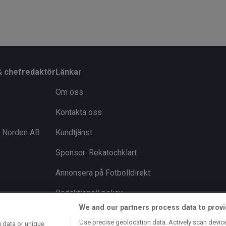
& chefredaktör
Länkar
Om oss
Kontakta oss
i Norden AB
Kundtjänst
Sponsor: Rekatochklart
Annonsera på Fotbolldirekt
Redaktionell policy
We and our partners process data to provi
Personuppgiftspolicy
Use precise geolocation data. Actively scan device 
 data or unique