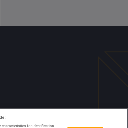
de:
characteristics for identification.