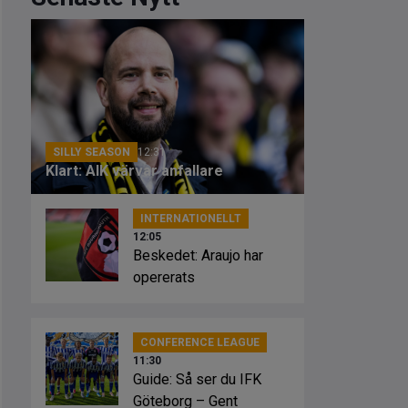
SILLY SEASON
12:31
Klart: AIK värvar anfallare
INTERNATIONELLT
12:05
Beskedet: Araujo har
opererats
CONFERENCE LEAGUE
11:30
Guide: Så ser du IFK
Göteborg – Gent