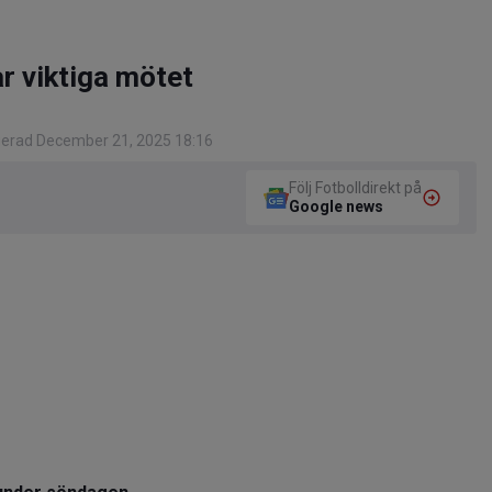
r viktiga mötet
gerad December 21, 2025 18:16
Följ Fotbolldirekt på
Google news