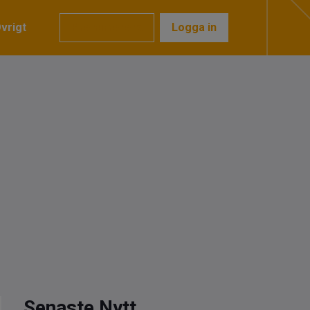
vrigt
Prenumerera
Logga in
Senaste Nytt