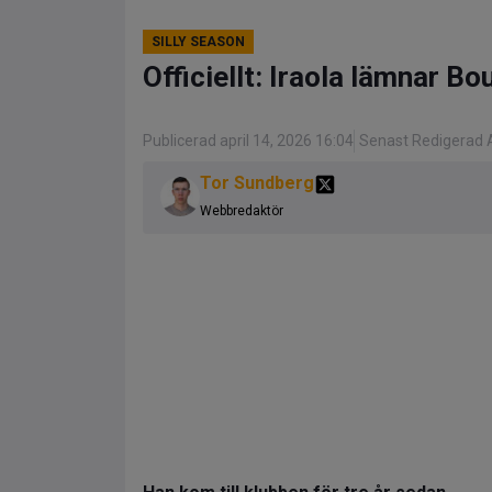
SILLY SEASON
Officiellt: Iraola lämnar 
Publicerad april 14, 2026 16:04
Senast Redigerad A
Tor Sundberg
Webbredaktör