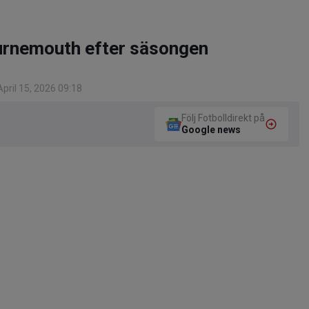
Bournemouth efter säsongen
pril 15, 2026 09:18
Följ Fotbolldirekt på
Google news