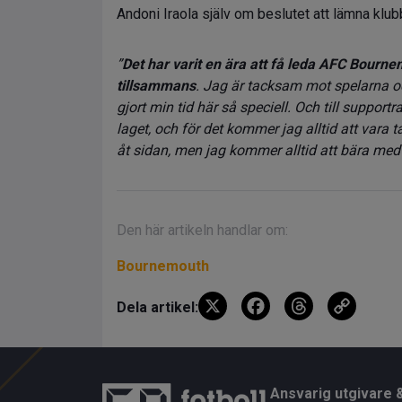
Andoni Iraola själv om beslutet att lämna klub
”
Det har varit en ära att få leda AFC Bourne
tillsammans
. Jag är tacksam mot spelarna oc
gjort min tid här så speciell. Och till supportra
laget, och för det kommer jag alltid att vara t
åt sidan, men jag kommer alltid att bära med
Den här artikeln handlar om:
Bournemouth
X
F
T
C
Dela artikel:
a
hr
o
ce
e
py
b
a
Li
Ansvarig utgivare 