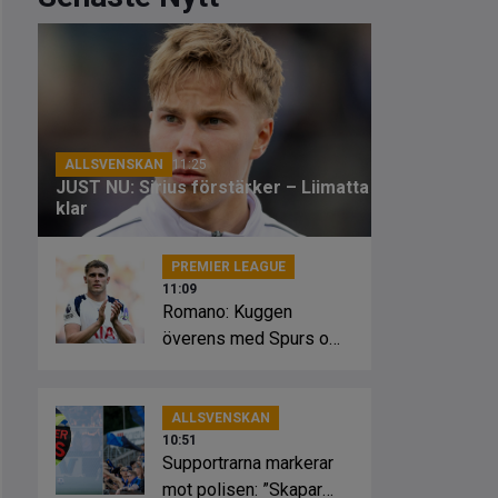
ALLSVENSKAN
11:25
JUST NU: Sirius förstärker – Liimatta
klar
PREMIER LEAGUE
11:09
Romano: Kuggen
överens med Spurs om
förlängning
ALLSVENSKAN
10:51
Supportrarna markerar
mot polisen: ”Skapar