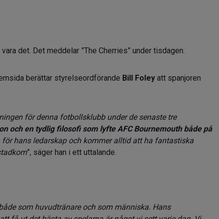
 vara det. Det meddelar ”The Cherries” under tisdagen.
emsida berättar styrelseordförande
Bill Foley
att spanjoren
tningen för denna fotbollsklubb under de senaste tre
ation och en tydlig filosofi som lyfte AFC Bournemouth både på
 för hans ledarskap och kommer alltid att ha fantastiska
åstadkom
”, säger han i ett uttalande.
ör, både som huvudtränare och som människa. Hans
tt få ut det bästa av spelarna är något vi sett varje dag. Vi