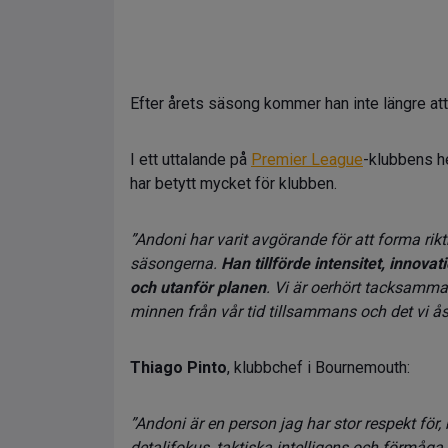
Efter årets säsong kommer han inte längre att
I ett uttalande på
Premier League
-klubbens h
har betytt mycket för klubben.
”Andoni har varit avgörande för att forma rik
säsongerna.
Han tillförde intensitet, innov
och utanför planen
. Vi är oerhört tacksamma
minnen från vår tid tillsammans och det vi 
Thiago Pinto
, klubbchef i Bournemouth:
”Andoni är en person jag har stor respekt f
detaljfokus, taktiska intelligens och förmåga a