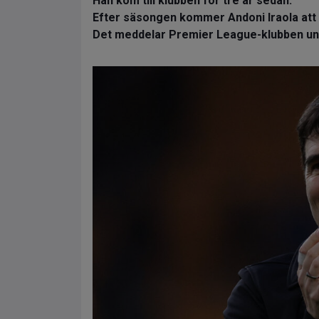
Han kom till klubben för tre år sedan.
Efter säsongen kommer Andoni Iraola at
Det meddelar Premier League-klubben un