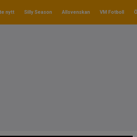
e nytt
Silly Season
Allsvenskan
VM Fotboll
Ö