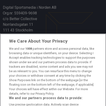
Digital Sportsmedia i Norden AB
Org.nr: 559409-9698
c/o Better Collective
Norrlandsgatan 11
111 43 Stockholm
Länkar
We Care About Your Privacy
Om oss
We and our
1008
partners store and access personal data, like
browsing data or unique identifiers, on your device. Selecting I
Accept enables tracking technologies to support the purposes
Kontakta oss
shown under we and our partners process data to provide. If
trackers are disabled, some content and ads you see may not
Kundtjänst
be as relevant to you. You can resurface this menu to change
your choices or withdraw consent at any time by clicking the
Sponsor: Rekatochklart
Show Purposes link on the bottom of the webpage [or the
floating icon on the bottom-left of the webpage, if applicable].
Annonsera på Fotbolldirekt
Your choices will have effect within our Website. For more
details, refer to our Privacy Policy.
Redaktionell policy
We and our partners process data to provide:
Use precise geolocation data. Actively scan device
Personuppgiftspolicy