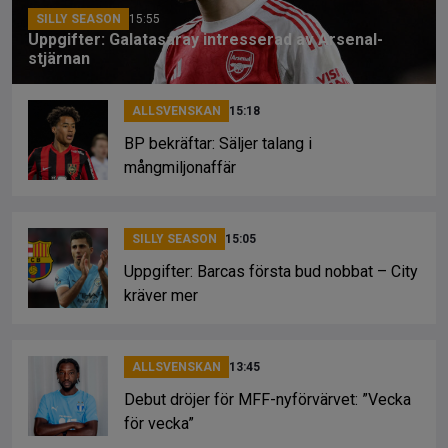
k
SILLY SEASON
15:55
Uppgifter: Galatasaray intresserad av Arsenal-
stjärnan
ALLSVENSKAN
15:18
BP bekräftar: Säljer talang i
mångmiljonaffär
SILLY SEASON
15:05
Uppgifter: Barcas första bud nobbat – City
kräver mer
ALLSVENSKAN
13:45
Debut dröjer för MFF-nyförvärvet: ”Vecka
för vecka”