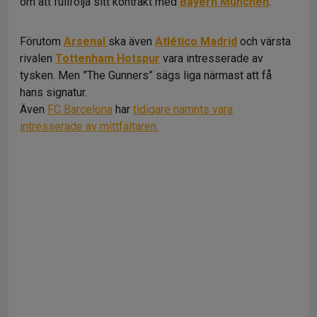
om att fullfölja sitt kontrakt med
Bayern München
.
Förutom
Arsenal
ska även
Atlético Madrid
och värsta
rivalen
Tottenham Hotspur
vara intresserade av
tysken. Men ”The Gunners” sägs liga närmast att få
hans signatur.
Även
FC Barcelona
har
tidigare nämnts vara
intresserade av mittfältaren.