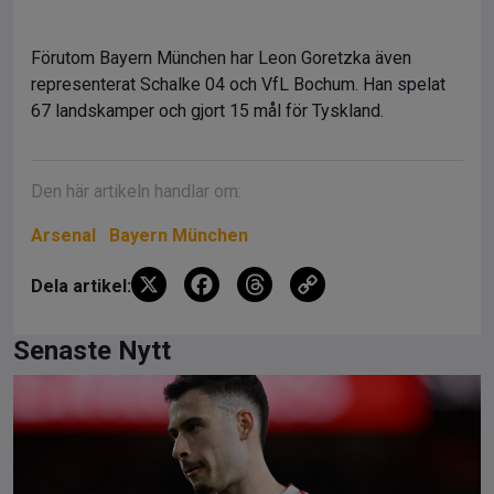
Förutom Bayern München har Leon Goretzka även
representerat Schalke 04 och VfL Bochum. Han spelat
67 landskamper och gjort 15 mål för Tyskland.
Den här artikeln handlar om:
Arsenal
Bayern München
X
F
T
C
Dela artikel:
a
hr
o
ce
e
py
Senaste Nytt
b
a
Li
o
d
n
o
s
k