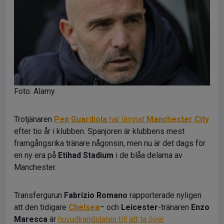
Foto: Alamy
Trotjänaren
Pep Guardiola
har lämnat
Manchester City
efter tio år i klubben. Spanjoren är klubbens mest
framgångsrika tränare någonsin, men nu är det dags för
en ny era på
Etihad Stadium
i de blåa delarna av
Manchester.
Transfergurun
Fabrizio Romano
rapporterade nyligen
att den tidigare
Chelsea
– och
Leicester
-tränaren
Enzo
Maresca
är
huvudkandidaten till att ta över