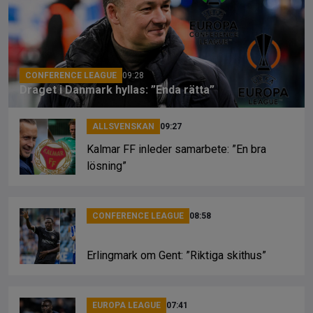
o
d
n
o
s
k
k
CONFERENCE LEAGUE
09:28
Draget i Danmark hyllas: ”Enda rätta”
ALLSVENSKAN
09:27
Kalmar FF inleder samarbete: ”En bra
lösning”
CONFERENCE LEAGUE
08:58
Erlingmark om Gent: ”Riktiga skithus”
EUROPA LEAGUE
07:41