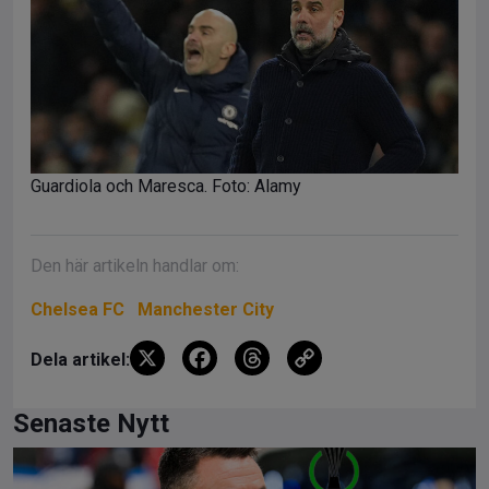
Guardiola och Maresca. Foto: Alamy
Den här artikeln handlar om:
Chelsea FC
Manchester City
X
F
T
C
Dela artikel:
a
hr
o
ce
e
py
Senaste Nytt
b
a
Li