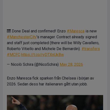
🔜 Done Deal and confirmed! Enzo
#Maresca
is new
#ManchesterCity
’s manager. Contract already signed
and staff just completed (there will be Willy Cavallero,
Roberto Vitiello and Michele De Bernardin).
#transfers
#MCFC
https://t.co/ryDTXnUkBw
— Nicolò Schira (@NicoSchira)
May 28, 2026
Enzo Maresca fick sparken från Chelsea i början av
2026. Sedan dess har italienaren gått utan jobb.