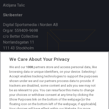
Aldijana Talic
Skribenter
Digital Sportsmedia i Norden AB
Org.nr: 559409-9698
c/o Better Collective
Norrlandsgatan 11
111 43 Stockholm
Länkar
We Care About Your Privacy
We and our
1008
partners store and access personal data, like
Om oss
browsing data or unique identifiers, on your device. Selecting I
Accept enables tracking technologies to support the purposes
Kontakta oss
shown under we and our partners process data to provide. If
trackers are disabled, some content and ads you see may not
Kundtjänst
be as relevant to you. You can resurface this menu to change
your choices or withdraw consent at any time by clicking the
Sponsor: Rekatochklart
Show Purposes link on the bottom of the webpage [or the
floating icon on the bottom-left of the webpage, if applicable].
Annonsera på Fotbolldirekt
Your choices will have effect within our Website. For more