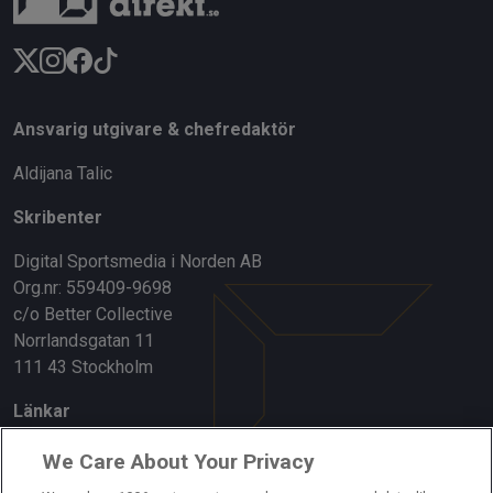
Ansvarig utgivare & chefredaktör
Aldijana Talic
Skribenter
Digital Sportsmedia i Norden AB
Org.nr: 559409-9698
c/o Better Collective
Norrlandsgatan 11
111 43 Stockholm
Länkar
Om oss
We Care About Your Privacy