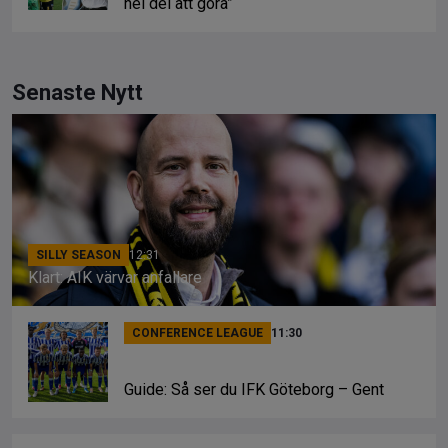
hel del att göra”
Senaste Nytt
SILLY SEASON
12:31
Klart: AIK värvar anfallare
CONFERENCE LEAGUE
11:30
Guide: Så ser du IFK Göteborg – Gent