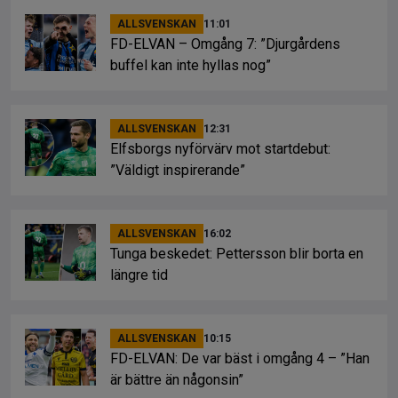
ALLSVENSKAN
11:01
FD-ELVAN – Omgång 7: ”Djurgårdens
buffel kan inte hyllas nog”
ALLSVENSKAN
12:31
Elfsborgs nyförvärv mot startdebut:
”Väldigt inspirerande”
ALLSVENSKAN
16:02
Tunga beskedet: Pettersson blir borta en
längre tid
ALLSVENSKAN
10:15
FD-ELVAN: De var bäst i omgång 4 – ”Han
är bättre än någonsin”