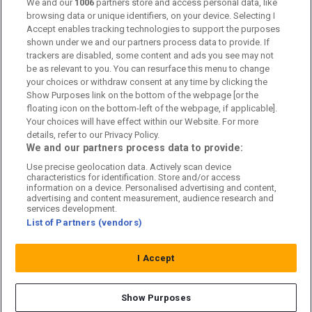
We and our
1006
partners store and access personal data, like
Kontakta oss
browsing data or unique identifiers, on your device. Selecting I
Accept enables tracking technologies to support the purposes
Kundtjänst
shown under we and our partners process data to provide. If
trackers are disabled, some content and ads you see may not
Sponsor: Rekatochklart
be as relevant to you. You can resurface this menu to change
your choices or withdraw consent at any time by clicking the
Annonsera på Fotbolldirekt
Show Purposes link on the bottom of the webpage [or the
floating icon on the bottom-left of the webpage, if applicable].
Redaktionell policy
Your choices will have effect within our Website. For more
details, refer to our Privacy Policy.
Personuppgiftspolicy
We and our partners process data to provide:
Use precise geolocation data. Actively scan device
Cookiepolicy
characteristics for identification. Store and/or access
information on a device. Personalised advertising and content,
Arkiv
advertising and content measurement, audience research and
services development.
List of Partners (vendors)
I Accept
Show Purposes