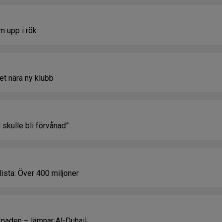
m upp i rök
et nära ny klubb
 skulle bli förvånad”
ista: Över 400 miljoner
rknaden – lämnar Al-Duhail