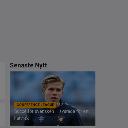
Senaste Nytt
CONFERENCE LEAGUE
23:21
Succé för svensken – svarade för ett
hattrick