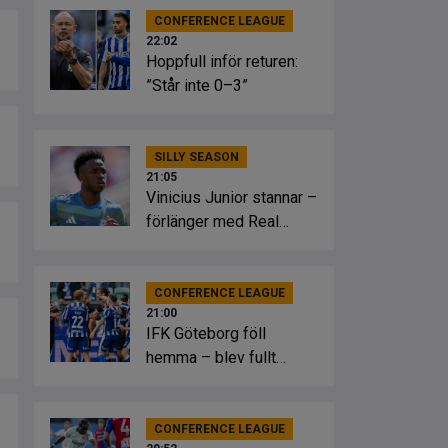
CONFERENCE LEAGUE
22:02
Hoppfull inför returen:
”Står inte 0–3”
SILLY SEASON
21:05
Vinicius Junior stannar –
förlänger med Real
Madrid
CONFERENCE LEAGUE
21:00
IFK Göteborg föll
hemma – blev fullt
slagsmål
CONFERENCE LEAGUE