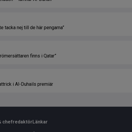
 tacka nej till de här pengarna”
ömersättaren finns i Qatar”
trick i Al-Duhails premiär
& chefredaktör
Länkar