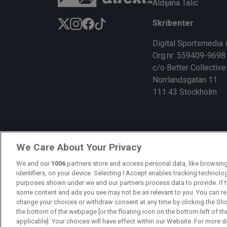
Aldijana Talic
Skribenter
Digital Sportsmedia 
Org.nr: 559409-9698
c/o Better Collective
Norrlandsgatan 11
111 43 Stockholm
We Care About Your Privacy
We and our
1006
partners store and access personal data, like browsing
identifiers, on your device. Selecting I Accept enables tracking technolo
purposes shown under we and our partners process data to provide. If t
some content and ads you see may not be as relevant to you. You can re
change your choices or withdraw consent at any time by clicking the Sh
the bottom of the webpage [or the floating icon on the bottom-left of th
applicable]. Your choices will have effect within our Website. For more det