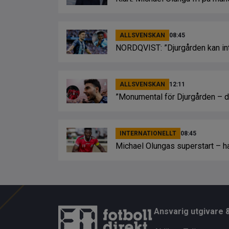
ALLSVENSKAN
08:45
NORDQVIST: ”Djurgården kan inte
ALLSVENSKAN
12:11
”Monumental för Djurgården – dr
INTERNATIONELLT
08:45
Michael Olungas superstart – hat
Ansvarig utgivare 