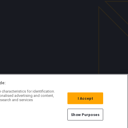
de:
characteristics for identification.
onalised advertising and content,
I Accept
search and services
Show Purposes