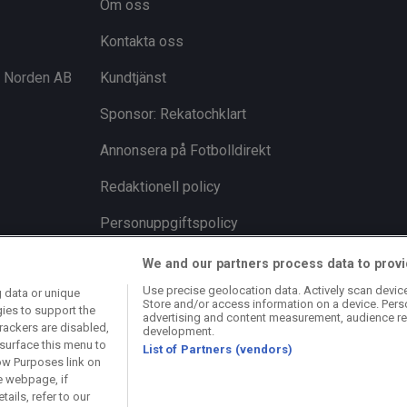
Om oss
Kontakta oss
i Norden AB
Kundtjänst
Sponsor: Rekatochklart
Annonsera på Fotbolldirekt
Redaktionell policy
Personuppgiftspolicy
Cookiepolicy
We and our partners process data to provi
Use precise geolocation data. Actively scan device 
 data or unique
Arkiv
Store and/or access information on a device. Pers
gies to support the
advertising and content measurement, audience re
rackers are disabled,
development.
surface this menu to
List of Partners (vendors)
ow Purposes link on
e webpage, if
ails, refer to our