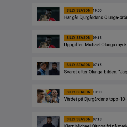
SILLY SEASON
19:00
Här går Djurgårdens Olunga-drö
SILLY SEASON
09:13
Uppgifter: Michael Olunga myck
SILLY SEASON
07:15
Svaret efter Olunga-bilden: ”Jag
SILLY SEASON
13:33
Värdet på Djurgårdens topp-10-l
SILLY SEASON
07:13
Klart: Michael Olunga fri på ma