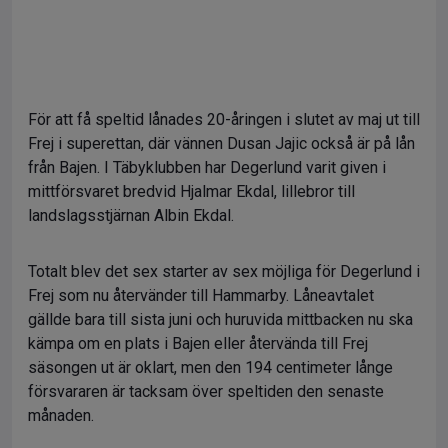
För att få speltid lånades 20-åringen i slutet av maj ut till
Frej i superettan, där vännen Dusan Jajic också är på lån
från Bajen. I Täbyklubben har Degerlund varit given i
mittförsvaret bredvid Hjalmar Ekdal, lillebror till
landslagsstjärnan Albin Ekdal.
Totalt blev det sex starter av sex möjliga för Degerlund i
Frej som nu återvänder till Hammarby. Låneavtalet
gällde bara till sista juni och huruvida mittbacken nu ska
kämpa om en plats i Bajen eller återvända till Frej
säsongen ut är oklart, men den 194 centimeter långe
försvararen är tacksam över speltiden den senaste
månaden.