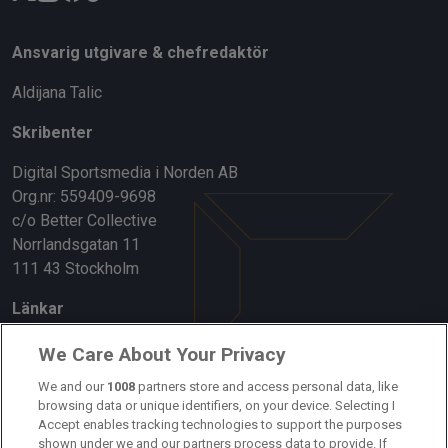
Ansvarig utgivare & chefredaktör
Aldijana Talic
Skribenter
Digital Sportsmedia i Norden AB
Org.nr: 559409-9698
c/o Better Collective
Norrlandsgatan 11
111 43 Stockholm
Länkar
Om oss
We Care About Your Privacy
Kontakta oss
We and our
1008
partners store and access personal data, like
browsing data or unique identifiers, on your device. Selecting I
Accept enables tracking technologies to support the purposes
Kundtjänst
shown under we and our partners process data to provide. If