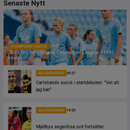
ce
e
py
Senaste Nytt
b
a
Li
o
d
n
o
s
k
k
CHAMPIONS LEAGUE
20:55
JUST NU: MFF missar Champions League – föll i
kvalet
ALLSVENSKAN
20:27
Carlstrands succé i startdebuten: ”Vet att
jag kan”
ALLSVENSKAN
19:25
Mjällbys segerlösa svit fortsätter