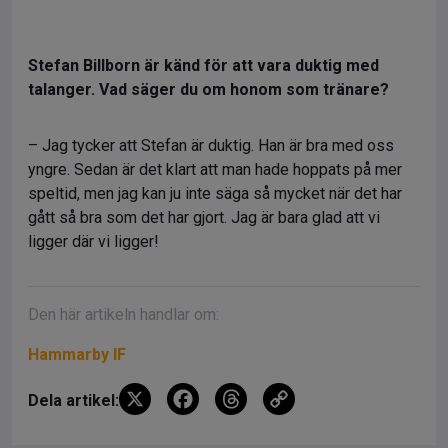
Stefan Billborn är känd för att vara duktig med
talanger. Vad säger du om honom som tränare?
– Jag tycker att Stefan är duktig. Han är bra med oss
yngre. Sedan är det klart att man hade hoppats på mer
speltid, men jag kan ju inte säga så mycket när det har
gått så bra som det har gjort. Jag är bara glad att vi
ligger där vi ligger!
Den här artikeln handlar om:
Hammarby IF
X
F
T
C
Dela artikel:
a
hr
o