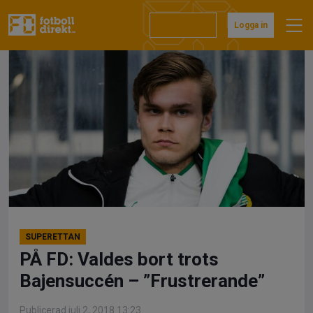
Hoppa
till
Prenumerera
Logga in
innehåll
SUPERETTAN
PÅ FD: Valdes bort trots
Bajensuccén – ”Frustrerande”
Publicerad juli 2, 2018 13:23