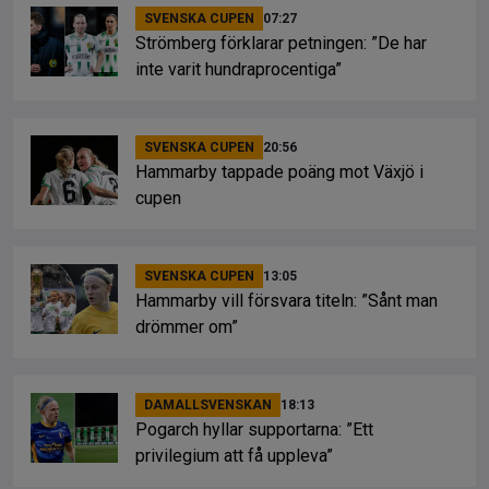
SVENSKA CUPEN
07:27
Strömberg förklarar petningen: ”De har
inte varit hundraprocentiga”
SVENSKA CUPEN
20:56
Hammarby tappade poäng mot Växjö i
cupen
SVENSKA CUPEN
13:05
Hammarby vill försvara titeln: ”Sånt man
drömmer om”
DAMALLSVENSKAN
18:13
Pogarch hyllar supportarna: ”Ett
privilegium att få uppleva”