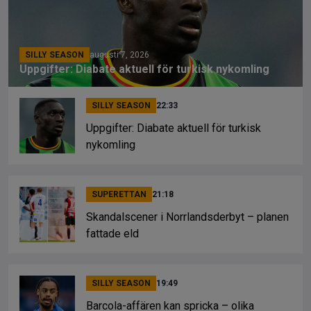
SILLY SEASON
augusti 7, 2026
Uppgifter: Diabate aktuell för turkisk nykomling
SILLY SEASON
22:33
Uppgifter: Diabate aktuell för turkisk
nykomling
SUPERETTAN
21:18
Skandalscener i Norrlandsderbyt – planen
fattade eld
SILLY SEASON
19:49
Barcola-affären kan spricka – olika