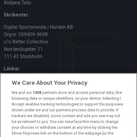
Aldijana Talic
Skribenter
Digital Sportsmedia i Norden AB
Org.nr: 559409-9698
c/o Better Collective
Norrlandsgatan 11
111 43 Stockholm
Länkar
Om oss
We Care About Your Privacy
We and our
1008
partners store and access personal data, like
Kontakta oss
browsing data or unique identifiers, on your device. Selecting I
Accept enables tracking technologies to support the purposes
Kundtjänst
shown under we and our partners process data to provide. If
trackers are disabled, some content and ads you see may not
Sponsor: Rekatochklart
be as relevant to you. You can resurface this menu to change
your choices or withdraw consent at any time by clicking the
Annonsera på Fotbolldirekt
Show Purposes link on the bottom of the webpage [or the