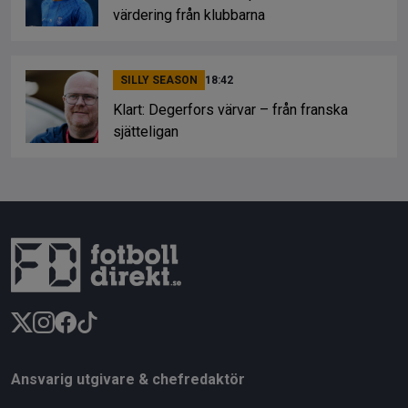
värdering från klubbarna
SILLY SEASON
18:42
Klart: Degerfors värvar – från franska
sjätteligan
Ansvarig utgivare & chefredaktör