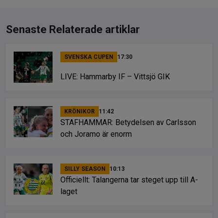
Senaste Relaterade artiklar
SVENSKA CUPEN
17:30
LIVE: Hammarby IF – Vittsjö GIK
KRÖNIKOR
11:42
STAFHAMMAR: Betydelsen av Carlsson
och Joramo är enorm
SILLY SEASON
10:13
Officiellt: Talangerna tar steget upp till A-
laget